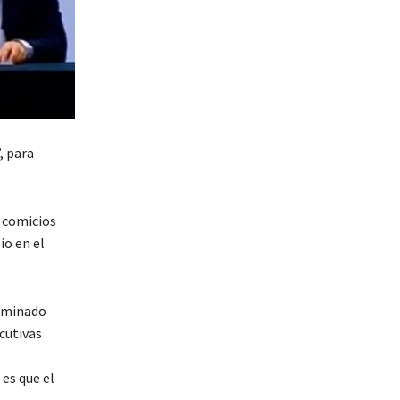
, para
s comicios
io en el
nominado
cutivas
es que el