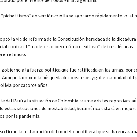
 “pichettismo” en versión criolla se agotaron rápidamente, o, al 
doptó la vía de reforma de la Constitución heredada de la dictadur
ocial contra el “modelo socioeconómico exitoso” de tres décadas.
en el inicio.
 gobierno a la fuerza política que fue ratificada en las urnas, por 
. Aunque también la búsqueda de consensos y gobernabilidad obli
olivia por catorce años.
e del Perú y la situación de Colombia asume aristas represivas a
ido estas situaciones de inestabilidad, Suramérica estará en mejore
dos por la pandemia.
aso firme la restauración del modelo neoliberal que se ha encara