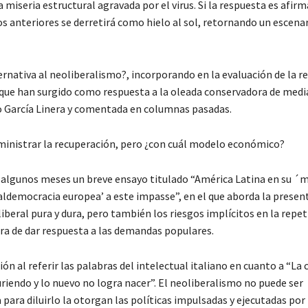
iseria estructural agravada por el virus. Si la respuesta es afirma
s anteriores se derretirá como hielo al sol, retornando un escenar
rnativa al neoliberalismo?, incorporando en la evaluación de la r
que han surgido como respuesta a la oleada conservadora de medi
ro García Linera y comentada en columnas pasadas.
ministrar la recuperación, pero ¿con cuál modelo económico?
ce algunos meses un breve ensayo titulado “América Latina en su
ialdemocracia europea’ a este impasse”, en el que aborda la presen
iberal pura y dura, pero también los riesgos implícitos en la repet
a de dar respuesta a las demandas populares.
al referir las palabras del intelectual italiano en cuanto a “La c
riendo y lo nuevo no logra nacer”. El neoliberalismo no puede ser
para diluirlo la otorgan las políticas impulsadas y ejecutadas por 