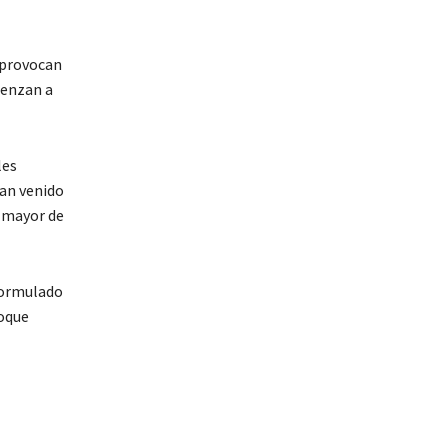
e provocan
ienzan a
les
han venido
 mayor de
-formulado
loque