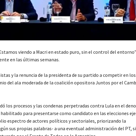
“Estamos viendo a Macri en estado puro, sin el control del entorno”
dente en las últimas semanas.
listas y la renuncia de la presidenta de su partido a competir en lo
nio del ala moderada de la coalición opositora Juntos por el Camb
idó los procesos y las condenas perpetradas contra Lula en el de
habilitado para presentarse como candidato en las elecciones eje
io espectro de actores políticos y sectoriales, priorizando la
ún sus propias palabras- a una eventual administración del PT, si 
cturado por el Frente de Todos en la Argentina.