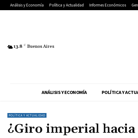
Análisis y Economía
Política y Actualidad
Informes Económicos
Gen
13.8
C
Buenos Aires
ANÁLISIS Y ECONOMÍA
POLÍTICA Y ACTU
POLÍTICA Y ACTUALIDAD
¿Giro imperial hacia