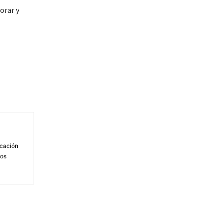
orar y
icación
nos