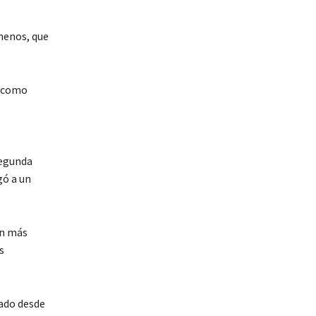
menos, que
a como
segunda
gó a un
ún más
s
mado desde