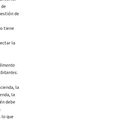
 de
uestión de
do tiene
ectar la
alimento
bitantes.
cienda, la
enda, la
ién debe
s
 lo que