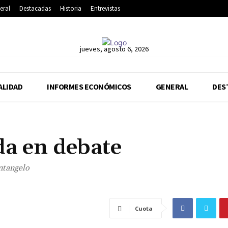
eral
Destacadas
Historia
Entrevistas
jueves, agosto 6, 2026
ALIDAD
INFORMES ECONÓMICOS
GENERAL
DES
da en debate
ntangelo
Cuota