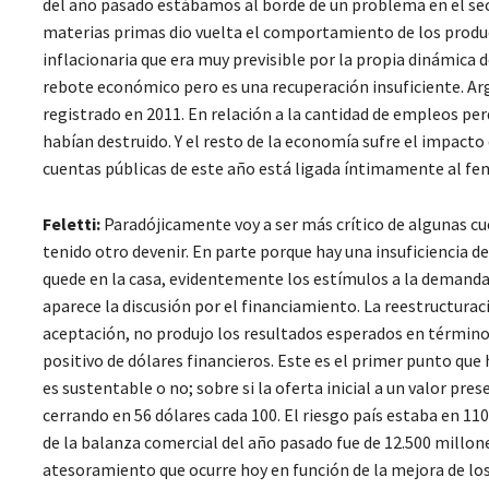
del año pasado estábamos al borde de un problema en el sect
materias primas dio vuelta el comportamiento de los produc
inflacionaria que era muy previsible por la propia dinámica
rebote económico pero es una recuperación insuficiente. Arge
registrado en 2011. En relación a la cantidad de empleos per
habían destruido. Y el resto de la economía sufre el impacto d
cuentas públicas de este año está ligada íntimamente al fenó
Feletti:
Paradójicamente voy a ser más crítico de algunas cu
tenido otro devenir. En parte porque hay una insuficiencia de
quede en la casa, evidentemente los estímulos a la demanda 
aparece la discusión por el financiamiento. La reestructurac
aceptación, no produjo los resultados esperados en términos 
positivo de dólares financieros. Este es el primer punto que
es sustentable o no; sobre si la oferta inicial a un valor pr
cerrando en 56 dólares cada 100. El riesgo país estaba en 11
de la balanza comercial del año pasado fue de 12.500 millone
atesoramiento que ocurre hoy en función de la mejora de los 