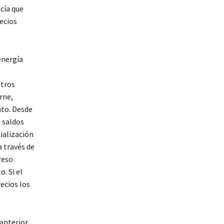
cía que
ecios
energía
otros
rne,
nto. Desde
e saldos
ialización
a través de
reso
. Si el
ecios los
 anterior