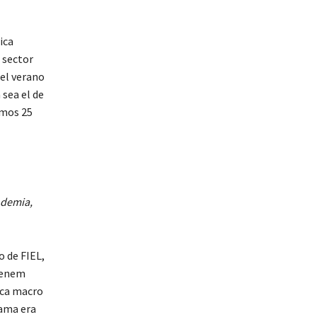
ica
 sector
el verano
 sea el de
imos 25
ndemia,
o de FIEL,
 Menem
tica macro
rama era