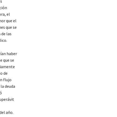
as
ción
ra, el
nor que el
nes que se
 de las
ico.
rían haber
te que se
bviamente
do de
n flujo
 la deuda
nó
superávit
del año.