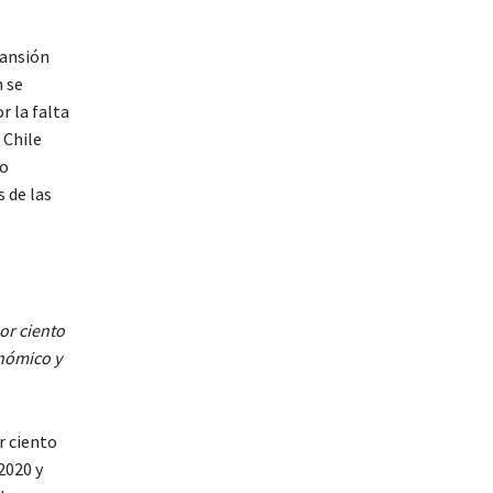
pansión
 se
r la falta
 Chile
mo
 de las
por ciento
onómico y
r ciento
2020 y