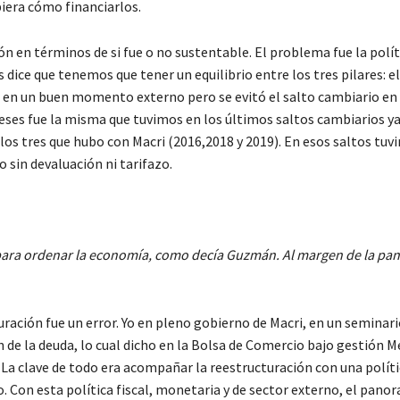
iera cómo financiarlos.
n en términos de si fue o no sustentable. El problema fue la polít
ice que tenemos que tener un equilibrio entre los tres pilares: el
 en un buen momento externo pero se evitó el salto cambiario en 
meses fue la misma que tuvimos en los últimos saltos cambiarios ya
 los tres que hubo con Macri (2016,2018 y 2019). En esos saltos tuv
 sin devaluación ni tarifazo.
 para ordenar la economía, como decía Guzmán. Al margen de la pa
ración fue un error. Yo en pleno gobierno de Macri, en un seminari
 de la deuda, lo cual dicho en la Bolsa de Comercio bajo gestión
io. La clave de todo era acompañar la reestructuración con una polí
o. Con esta política fiscal, monetaria y de sector externo, el pano