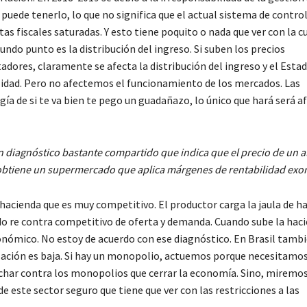
uede tenerlo, lo que no significa que el actual sistema de control
as fiscales saturadas. Y esto tiene poquito o nada que ver con la c
undo punto es la distribución del ingreso. Si suben los precios
dores, claramente se afecta la distribución del ingreso y el Esta
lidad. Pero no afectemos el funcionamiento de los mercados. Las
ía de si te va bien te pego un guadañazo, lo único que hará será af
 diagnóstico bastante compartido que indica que el precio de un 
obtiene un supermercado que aplica márgenes de rentabilidad exor
acienda que es muy competitivo. El productor carga la jaula de ha
do re contra competitivo de oferta y demanda. Cuando sube la haci
nómico. No estoy de acuerdo con ese diagnóstico. En Brasil tamb
flación es baja. Si hay un monopolio, actuemos porque necesitamo
char contra los monopolios que cerrar la economía. Sino, miremos
 este sector seguro que tiene que ver con las restricciones a las