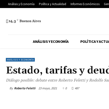
Análisis y Economía
Política y Actualidad
Informes Económicos
Gen
14.3
C
Buenos Aires
ANÁLISIS Y ECONOMÍA
POLÍTICA Y ACTU
ANÁLISIS Y ECONOMÍA
Estado, tarifas y deu
Diálogo posible: debate entre Roberto Feletti y Rodolfo Sa
By
Roberto Feletti
23 mayo, 2021
0
487