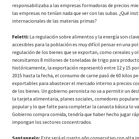
responsabilizaba a las empresas formadoras de precios mientr
las empresas no tenían nada que ver con las subas. ¿Qué ins
internacionales de las materias primas?
Feletti:
La regulación sobre alimentos y la energía son clave
accesibles para la población es muy difícil pensar en una pol
regulación de los bienes que se exportan, como cereales y 
necesitamos 8 millones de toneladas de trigo para productos 
históricamente, la exportación representó entre 12 y 15 por 
2015 hasta la fecha, el consumo de carne pasó de 60 kilos per
exportables para abastecer el mercado interno a precios com
de los bienes. Un gobierno peronista no va a permitir un des
la tarjeta alimentaria, planes sociales, comedores populares
popular y lo que falte para completar la canasta básica lo va
Gobierno compra comida, tendría que haber hecho jugar ráp
impongan los sectores concentrados.
Santangelo:
Este será el cuarto año consecutivo con alta in