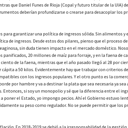
as que Daniel Funes de Rioja (Copal y futuro titular de la UIA) de
trumentos deberían profundizarse o crearse para desacoplar los pr
s para garantizar una política de ingresos sólida. Sin alimentos y 
ítica de ingresos. Desde estos dos pilares, pienso que el proceso de
oleaginosa, sin duda tienen impacto en el mercado doméstico. Nos
panificados, 20 millones de maíz para forraje, y en la faena de ca
ciento de la faena, mientras que el año pasado llegó al 28 por cie
 cápita a 50 kilos. Evidentemente hay que trabajar con criterios d
patibles con los ingresos populares. Y el otro punto es la comerc
borde por hambre y va a destinar la plata que sea necesaria ya sea 
. Entonces, si soy un monopolio y sé que la diferencia entre el ing
 a poner el Estado, yo impongo pecios. Ahí el Gobierno estuvo lento
idamente su peso como regulador. No se puede permitir que los pr
flación. En 2018-2019 se debió a la irresponsabilidad de la gestión