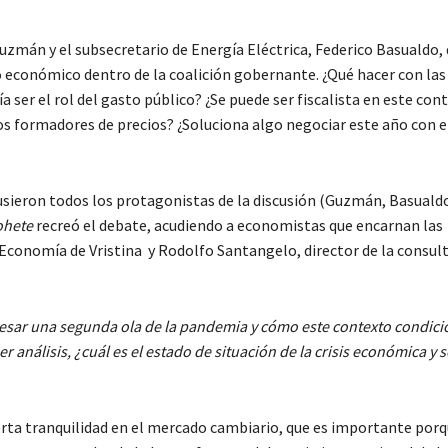
uzmán y el subsecretario de Energía Eléctrica, Federico Basualdo, 
o económico dentro de la coalición gobernante. ¿Qué hacer con las 
ía ser el rol del gasto público? ¿Se puede ser fiscalista en este con
rios formadores de precios? ¿Soluciona algo negociar este año con 
sieron todos los protagonistas de la discusión (Guzmán, Basuald
ohete
recreó el debate, acudiendo a economistas que encarnan las
 Economía de Vristina y Rodolfo Santangelo, director de la consul
sar una segunda ola de la pandemia y cómo este contexto condici
análisis, ¿cuál es el estado de situación de la crisis económica y s
erta tranquilidad en el mercado cambiario, que es importante porq