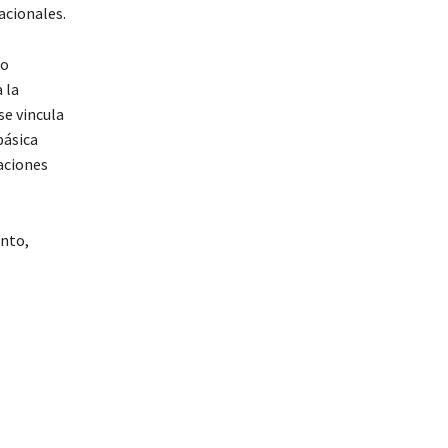
acionales.
no
 la
se vincula
básica
caciones
ento,