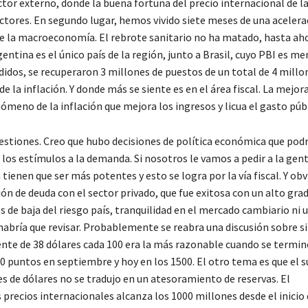
or externo, donde la buena fortuna del precio internacional de l
tores. En segundo lugar, hemos vivido siete meses de una acelera
 de la macroeconomía. El rebrote sanitario no ha matado, hasta aho
ntina es el único país de la región, junto a Brasil, cuyo PBI es me
didos, se recuperaron 3 millones de puestos de un total de 4 millo
e la inflación. Y donde más se siente es en el área fiscal. La mejora
meno de la inflación que mejora los ingresos y licua el gasto públ
estiones. Creo que hubo decisiones de política económica que pod
 los estímulos a la demanda. Si nosotros le vamos a pedir a la gen
tienen que ser más potentes y esto se logra por la vía fiscal. Y o
ión de deuda con el sector privado, que fue exitosa con un alto gra
de baja del riesgo país, tranquilidad en el mercado cambiario ni u
 habría que revisar. Probablemente se reabra una discusión sobre si
esente de 38 dólares cada 100 era la más razonable cuando se termi
00 puntos en septiembre y hoy en los 1500. El otro tema es que el 
s de dólares no se tradujo en un atesoramiento de reservas. El
precios internacionales alcanza los 1000 millones desde el inicio 