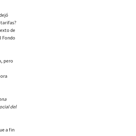
dejó
tarifas?
texto de
el Fondo
o, pero
tora
ona
ocial del
ue a fin