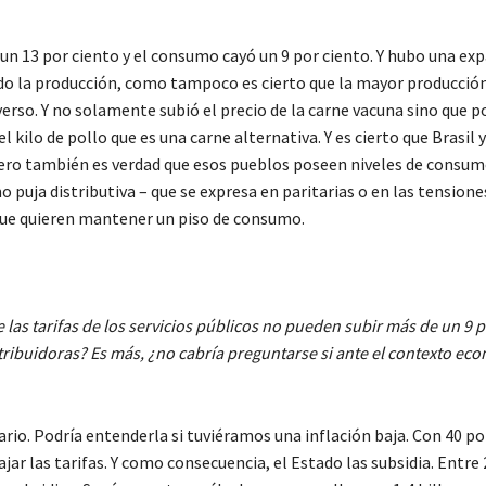
un 13 por ciento y el consumo cayó un 9 por ciento. Y hubo una ex
do la producción, como tampoco es cierto que la mayor producción
so. Y no solamente subió el precio de la carne vacuna sino que po
kilo de pollo que es una carne alternativa. Y es cierto que Brasil y
pero también es verdad que esos pueblos poseen niveles de consu
uja distributiva – que se expresa en paritarias o en las tensiones
 que quieren mantener un piso de consumo.
e las tarifas de los servicios públicos no pueden subir más de un 9 
istribuidoras? Es más, ¿no cabría preguntarse si ante el contexto ec
io. Podría entenderla si tuviéramos una inflación baja. Con 40 po
jar las tarifas. Y como consecuencia, el Estado las subsidia. Entre 