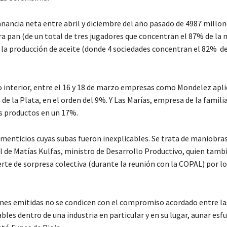
nancia neta entre abril y diciembre del año pasado de 4987 millon
a pan (de un total de tres jugadores que concentran el 87% de la 
 la producción de aceite (donde 4 sociedades concentran el 82% d
o interior, entre el 16 y 18 de marzo empresas como Mondelez apl
de la Plata, en el orden del 9%. Y Las Marías, empresa de la famili
s productos en un 17%.
menticios cuyas subas fueron inexplicables. Se trata de maniobra
el de Matías Kulfas, ministro de Desarrollo Productivo, quien tamb
te de sorpresa colectiva (durante la reunión con la COPAL) por l
ones emitidas no se condicen con el compromiso acordado entre la
ables dentro de una industria en particular y en su lugar, aunar esf