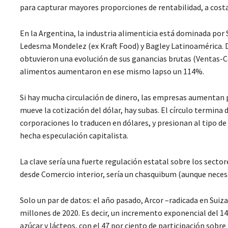
para capturar mayores proporciones de rentabilidad, a costa 
En la Argentina, la industria alimenticia está dominada por 
Ledesma Mondelez (ex Kraft Food) y Bagley Latinoamérica. D
obtuvieron una evolución de sus ganancias brutas (Ventas-C
alimentos aumentaron en ese mismo lapso un 114%.
Si hay mucha circulación de dinero, las empresas aumentan pr
mueve la cotización del dólar, hay subas. El círculo termin
corporaciones lo traducen en dólares, y presionan al tipo de
hecha especulación capitalista.
La clave sería una fuerte regulación estatal sobre los secto
desde Comercio interior, sería un chasquibum (aunque necesar
Solo un par de datos: el año pasado, Arcor –radicada en Suiz
millones de 2020. Es decir, un incremento exponencial del 
azúcar y lácteos, con el 47 por ciento de participación sobre