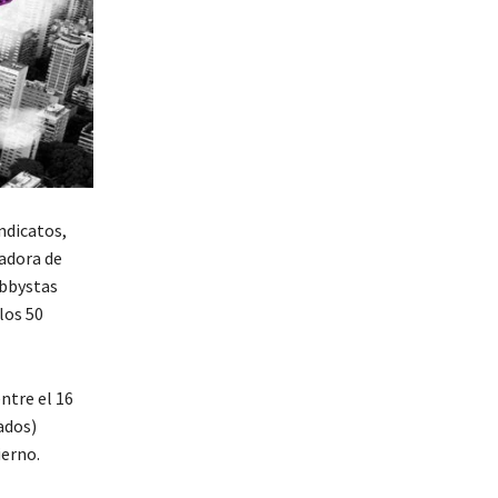
ndicatos,
nadora de
obbystas
los 50
ntre el 16
ados)
ierno.