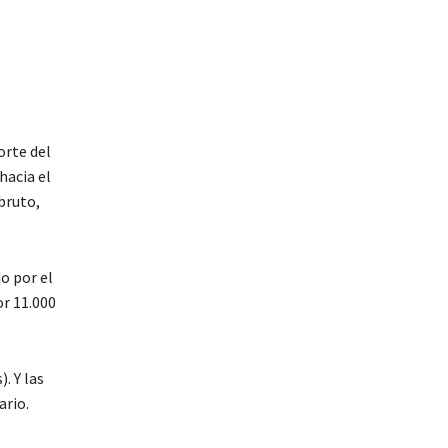
orte del
hacia el
bruto,
o por el
r 11.000
. Y las
ario.