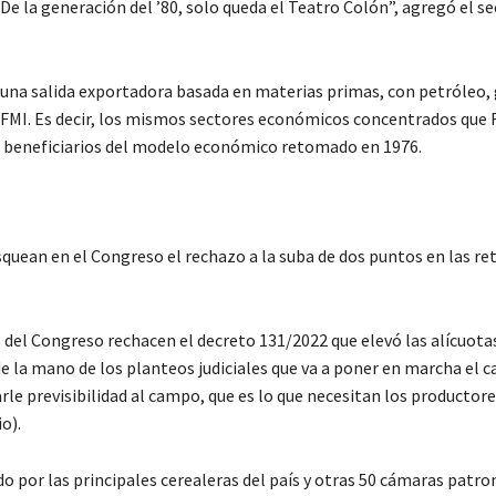
De la generación del ’80, solo queda el Teatro Colón”, agregó el se
una salida exportadora basada en materias primas, con petróleo, 
l FMI. Es decir, los mismos sectores económicos concentrados que
es beneficiarios del modelo económico retomado en 1976.
quean en el Congreso el rechazo a la suba de dos puntos en las re
del Congreso rechacen el decreto 131/2022 que elevó las alícuotas
de la mano de los planteos judiciales que va a poner en marcha el c
le previsibilidad al campo, que es lo que necesitan los productor
o).
o por las principales cerealeras del país y otras 50 cámaras patro