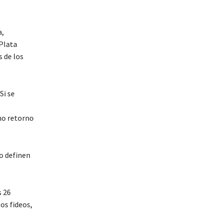
a,
Plata
 de los
Si se
rno retorno
lo definen
s 26
os fideos,