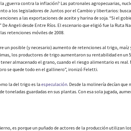
la ¿guerra contra la inflación? Las patronales agropecuarias, nuc
nto a los legisladores de Juntos por el Cambio y libertarios: busc
enciones a las exportaciones de aceite y harina de soja. “Si el gob
” De Angeli desde Entre Ríos. El escenario que eligió fue la Ruta Na
 las retenciones móviles de 2008.
re un posible (y necesario) aumento de retenciones al trigo, maíz y
primas, los productores de trigo aumentaron su rentabilidad en un 
e tener almacenado el grano, cuando el riesgo alimentario es real.
oro se quede todo en el gallinero”, ironizó Feletti.
mo la del trigo es la
especulación
. Desde la molinería decían que 
 de toneladas guardadas en sus plantas. Con esa sola jugada, aume
erno, es porque un puñado de actores de la producción utilizan lo