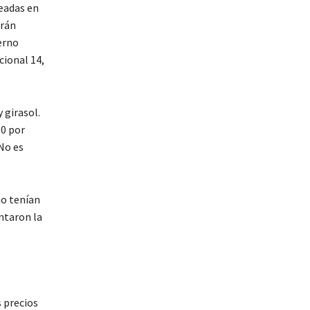
leadas en
arán
ierno
cional 14,
 girasol.
50 por
 No es
no tenían
ntaron la
s precios