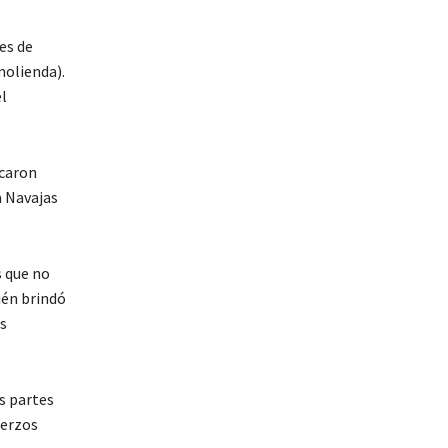
es de
molienda).
el
icaron
a Navajas
s que no
ién brindó
os
s partes
uerzos