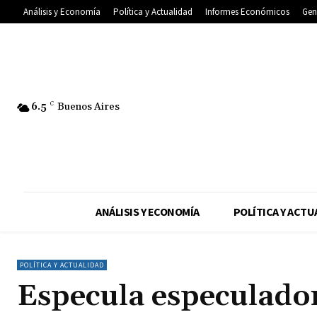
Análisis y Economía
Política y Actualidad
Informes Económicos
Gen
6.5
C
Buenos Aires
ANÁLISIS Y ECONOMÍA
POLÍTICA Y ACTU
POLÍTICA Y ACTUALIDAD
Especula especulado