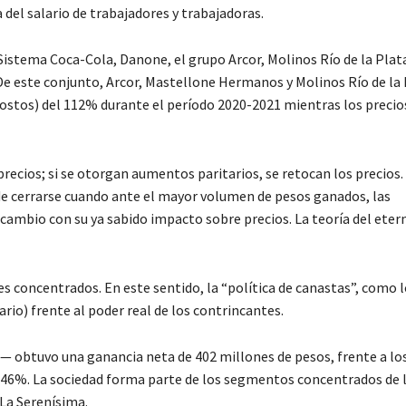
del salario de trabajadores y trabajadoras.
Sistema Coca-Cola, Danone, el grupo Arcor, Molinos Río de la Plat
e este conjunto, Arcor, Mastellone Hermanos y Molinos Río de la 
ostos) del 112% durante el período 2020-2021 mientras los precios
ecios; si se otorgan aumentos paritarios, se retocan los precios. 
a de cerrarse cuando ante el mayor volumen de pesos ganados, las
 cambio con su ya sabido impacto sobre precios. La teoría del ete
res concentrados. En este sentido, la “política de canastas”, como 
io) frente al poder real de los contrincantes.
a— obtuvo una ganancia neta de 402 millones de pesos, frente a lo
1446%. La sociedad forma parte de los segmentos concentrados de l
 La Serenísima.