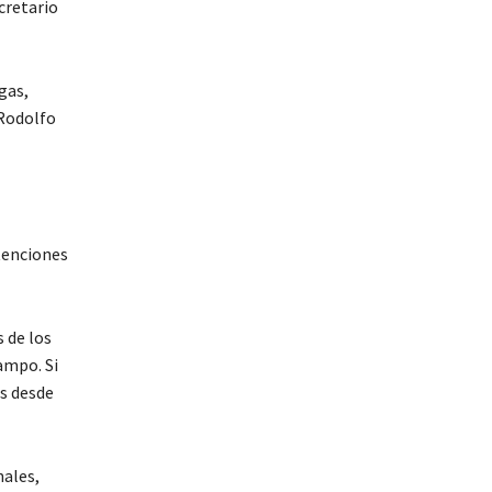
cretario
gas,
 Rodolfo
tenciones
 de los
ampo. Si
es desde
nales,