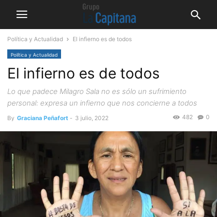
Política y Actualidad
El infierno es de todos
Política y Actualidad
El infierno es de todos
Lo que padece Milagro Sala no es sólo un sufrimiento
personal: expresa un infierno que nos concierne a todos
482
0
By
Graciana Peñafort
-
3 julio, 2022