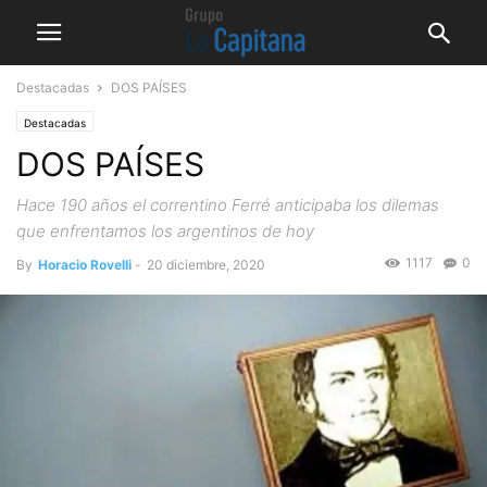
Destacadas
DOS PAÍSES
Destacadas
DOS PAÍSES
Hace 190 años el correntino Ferré anticipaba los dilemas
que enfrentamos los argentinos de hoy
1117
0
By
Horacio Rovelli
-
20 diciembre, 2020