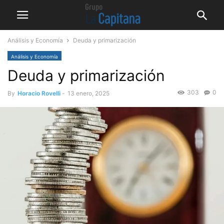
Análisis y Economía
Deuda y primarización
Análisis y Economía
Deuda y primarización
303
0
By
Horacio Rovelli
-
13 enero, 2025