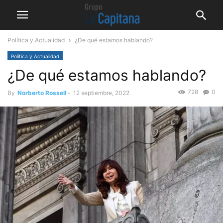
Política y Actualidad
¿De qué estamos hablando?
Política y Actualidad
¿De qué estamos hablando?
728
0
By
Norberto Rossell
-
12 septiembre, 2022