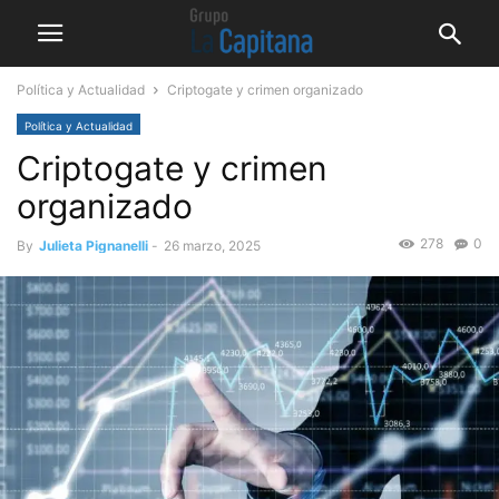
Política y Actualidad
Criptogate y crimen organizado
Política y Actualidad
Criptogate y crimen
organizado
278
0
By
Julieta Pignanelli
-
26 marzo, 2025