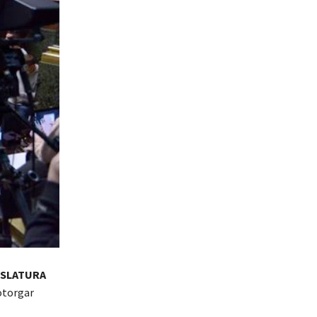
GISLATURA
otorgar