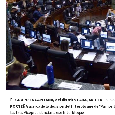
El
GRUPO LA CAPITANA, del distrito CABA, ADHIERE
a la 
PORTEÑA
acerca de la decisión del
Interbloque
de “Vamos Ju
las tres Vicepresidencias a ese Interbloque.