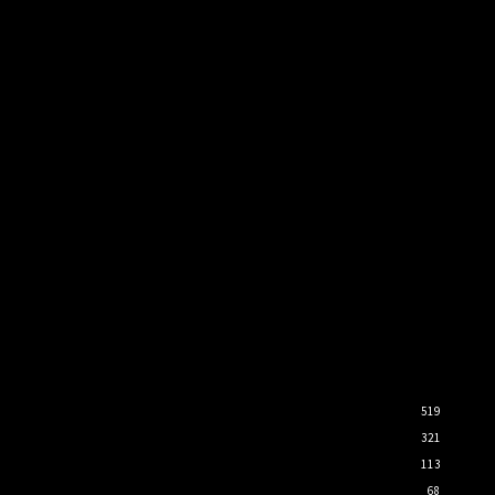
519
321
113
68