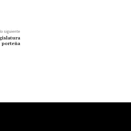
lo siguiente
islatura
porteña