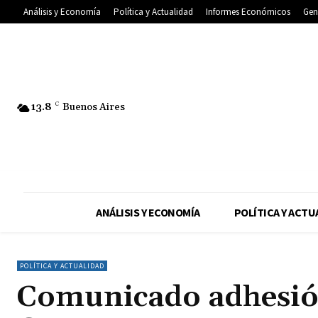
Análisis y Economía
Política y Actualidad
Informes Económicos
Gen
13.8
C
Buenos Aires
ANÁLISIS Y ECONOMÍA
POLÍTICA Y ACTU
POLÍTICA Y ACTUALIDAD
Comunicado adhesió