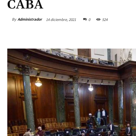
CABA
By
Administrador
14 diciembre, 2021
0
524