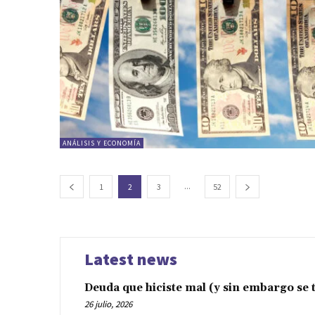
ANÁLISIS Y ECONOMÍA
...
1
2
3
52
Latest news
Deuda que hiciste mal (y sin embargo se t
26 julio, 2026