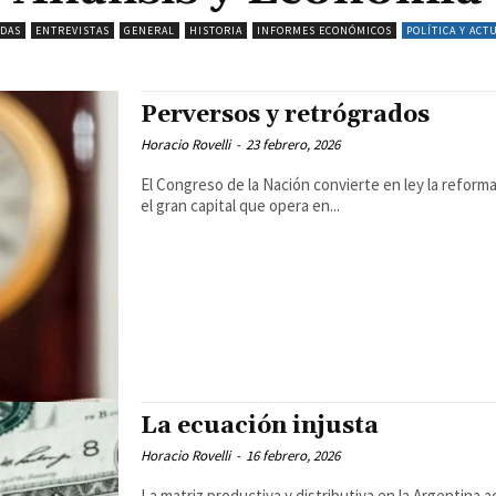
ADAS
ENTREVISTAS
GENERAL
HISTORIA
INFORMES ECONÓMICOS
POLÍTICA Y ACT
Perversos y retrógrados
Horacio Rovelli
-
23 febrero, 2026
El Congreso de la Nación convierte en ley la reform
el gran capital que opera en...
La ecuación injusta
Horacio Rovelli
-
16 febrero, 2026
La matriz productiva y distributiva en la Argentina