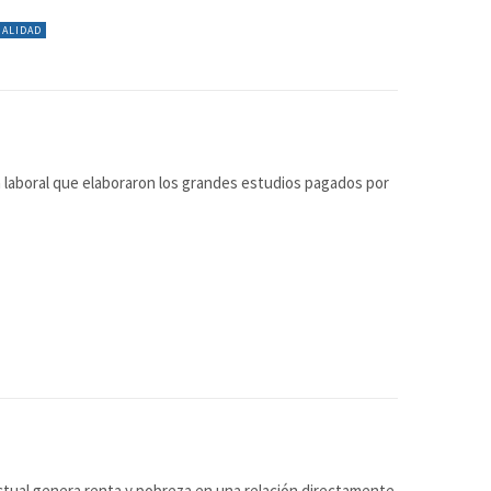
UALIDAD
a laboral que elaboraron los grandes estudios pagados por
 actual genera renta y pobreza en una relación directamente