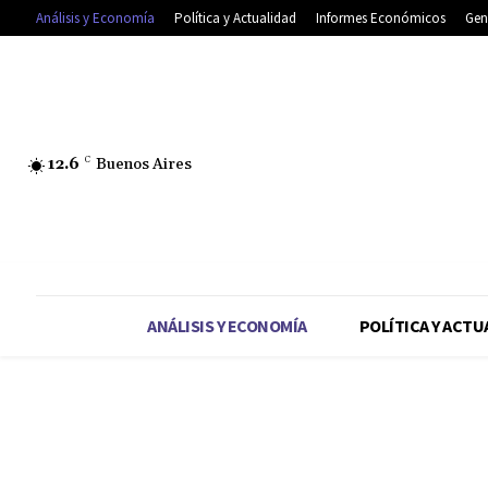
Análisis y Economía
Política y Actualidad
Informes Económicos
Gen
12.6
C
Buenos Aires
ANÁLISIS Y ECONOMÍA
POLÍTICA Y ACTU