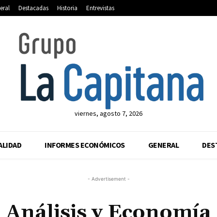
eral
Destacadas
Historia
Entrevistas
viernes, agosto 7, 2026
ALIDAD
INFORMES ECONÓMICOS
GENERAL
DES
- Advertisement -
Análisis y Economía