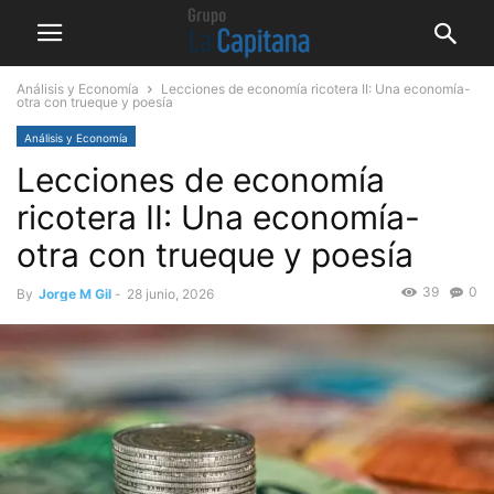
Análisis y Economía
Lecciones de economía ricotera II: Una economía-
otra con trueque y poesía
Análisis y Economía
Lecciones de economía
ricotera II: Una economía-
otra con trueque y poesía
39
0
By
Jorge M Gil
-
28 junio, 2026