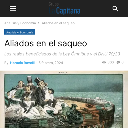
Análisis y Economía
Aliados en el saqueo
Análisis y Economía
Aliados en el saqueo
Los reales beneficiados de la Ley Ómnibus y el DNU 70/23
366
0
By
Horacio Rovelli
-
5 febrero, 2024