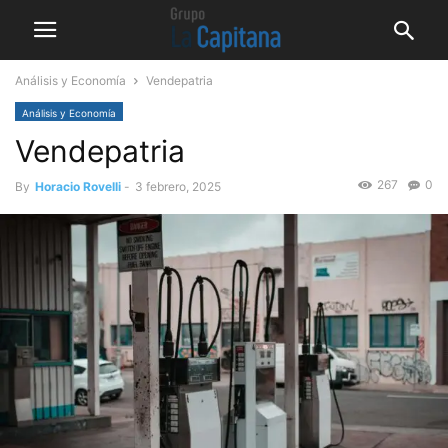
Análisis y Economía
Vendepatria
Análisis y Economía
Vendepatria
267
0
By
Horacio Rovelli
-
3 febrero, 2025