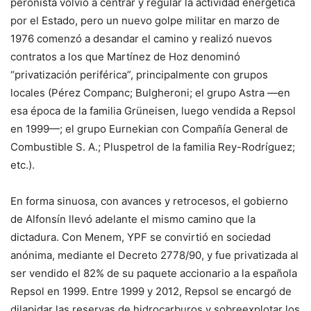
peronista volvió a centrar y regular la actividad energética
por el Estado, pero un nuevo golpe militar en marzo de
1976 comenzó a desandar el camino y realizó nuevos
contratos a los que Martínez de Hoz denominó
“privatización periférica”, principalmente con grupos
locales (Pérez Companc; Bulgheroni; el grupo Astra —en
esa época de la familia Grüneisen, luego vendida a Repsol
en 1999—; el grupo Eurnekian con Compañía General de
Combustible S. A.; Pluspetrol de la familia Rey-Rodríguez;
etc.).
En forma sinuosa, con avances y retrocesos, el gobierno
de Alfonsín llevó adelante el mismo camino que la
dictadura. Con Menem, YPF se convirtió en sociedad
anónima, mediante el Decreto 2778/90, y fue privatizada al
ser vendido el 82% de su paquete accionario a la española
Repsol en 1999. Entre 1999 y 2012, Repsol se encargó de
dilapidar las reservas de hidrocarburos y sobreexplotar los