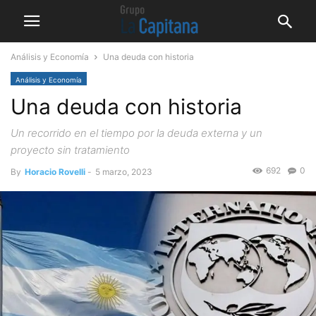
Análisis y Economía
Una deuda con historia
Análisis y Economía
Una deuda con historia
Un recorrido en el tiempo por la deuda externa y un
proyecto sin tratamiento
692
0
By
Horacio Rovelli
-
5 marzo, 2023