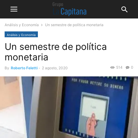
Análisis y Economía
Un semestre de política monetaria
Análisis y Economía
Un semestre de política
monetaria
514
0
By
Roberto Feletti
-
2 agosto, 2020