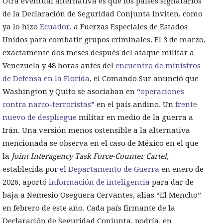
Otra eventual alternativa es que los países signatarios
de la Declaración de Seguridad Conjunta inviten, como
ya lo hizo
Ecuador
, a Fuerzas Especiales de Estados
Unidos para combatir grupos criminales. El 3 de marzo,
exactamente dos meses después del ataque militar a
Venezuela y 48 horas antes del
encuentro de ministros
de Defensa en la Florida
, el Comando Sur anunció que
Washington y Quito se asociaban en “
operaciones
contra narco-terroristas
” en el país andino. Un
frente
nuevo de despliegue
militar en medio de la guerra a
Irán. Una versión menos ostensible a la alternativa
mencionada se observa en el caso de México en el que
la
Joint Interagency Task Force-Counter Cartel
,
establecida por
el Departamento de Guerra
en enero de
2026, aportó
información de inteligencia
para dar de
baja a Nemesio Oseguera Cervantes, alias “El Mencho”
en febrero de este año. Cada país firmante de la
Declaración de Seguridad Conjunta, podría, en