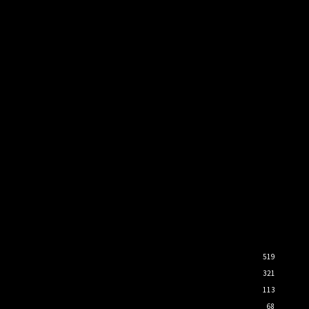
519
321
113
68