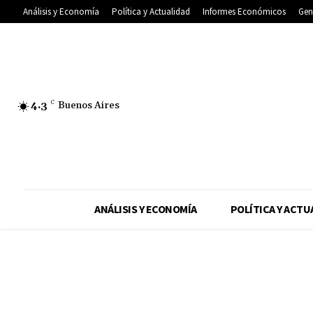
Análisis y Economía
Política y Actualidad
Informes Económicos
Gen
4.3
C
Buenos Aires
ANÁLISIS Y ECONOMÍA
POLÍTICA Y ACTU