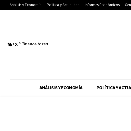
Análisis y Economía
Política y Actualidad
Informes Económicos
Gen
13
C
Buenos Aires
ANÁLISIS Y ECONOMÍA
POLÍTICA Y ACTU