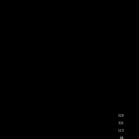
519
321
113
68