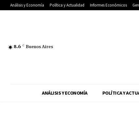
Análisis y Economía
Política y Actualidad
Informes Económicos
Gen
8.6
C
Buenos Aires
ANÁLISIS Y ECONOMÍA
POLÍTICA Y ACTU