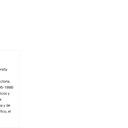
rsity
ctoria,
995-1998)
ticos y
a
na y de
ico, el