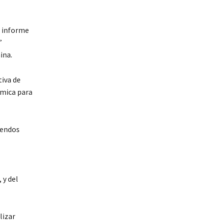
n informe
”
ina.
tiva de
ómica para
sendos
 y del
lizar