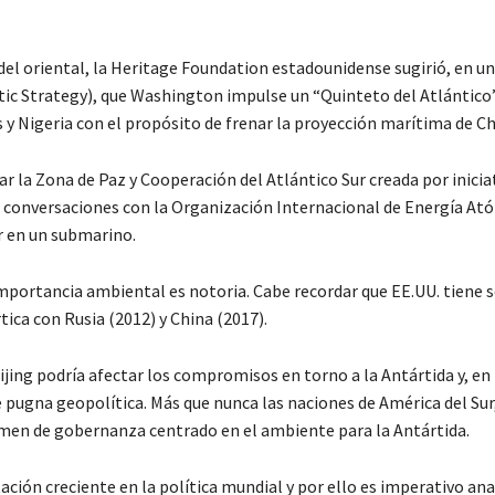
 del oriental, la Heritage Foundation estadounidense sugirió, en u
tic Strategy), que Washington impulse un “Quinteto del Atlántico
y Nigeria con el propósito de frenar la proyección marítima de Ch
mar la Zona de Paz y Cooperación del Atlántico Sur creada por inicia
 en conversaciones con la Organización Internacional de Energía At
r en un submarino.
importancia ambiental es notoria. Cabe recordar que EE.UU. tiene 
a con Rusia (2012) y China (2017).
ijing podría afectar los compromisos en torno a la Antártida y, en
e pugna geopolítica. Más que nunca las naciones de América del Sur,
imen de gobernanza centrado en el ambiente para la Antártida.
ción creciente en la política mundial y por ello es imperativo ana