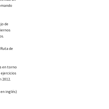
 Comando
ejo de
biernos
os.
 Ruta de
as en torno
ejercicios
n 2012.
 en inglés)