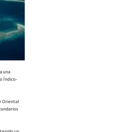
 a una
o Índico-
r Oriental
ecundarios
 tenido un