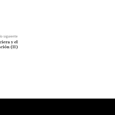
lo siguiente
iera y el
ción (II)