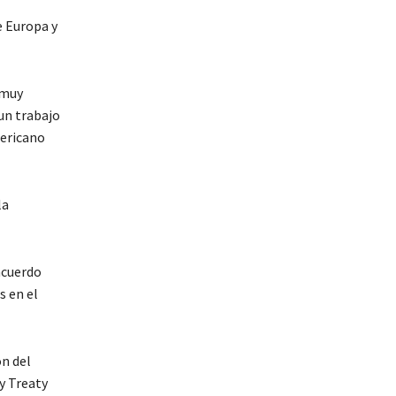
 Europa y
 muy
un trabajo
mericano
la
 acuerdo
s en el
ón del
y Treaty