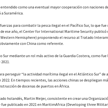
 entendido como una eventual mayor cooperación con naciones de
á a Suramérica.
uerzas para combatir la pesca ilegal en el Pacífico Sur, lo que fue
de ese año, el Center for International Maritime Security publicó 
the Western Hemisphere) proponiendo el recurso al Tratado Intera
l; obviamente con China como referente.
o Sur mediante un rol más activo de la Guardia Costera, como fue 
 2021.
ra perseguir “la actividad marítima ilegal en el Atlántico Sur” de
 2022. En tiempos recientes, las acciones chinas se despliegan má
nstrucción de docenas de puertos en África.
irado holandés, Martin Meijer, consistente en crear una Organizaci
 fue publicado en 2021 en MaritimAfrica (Developing three Militar