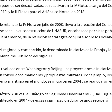
espués de ser desactivadas, se reactivaron la IV Flota, a cargo del
10; y la II Flota (para el Atlántico Norte) en 2018.
 relanzar la IV Flota en julio de 2008, llevó a la creación del Cons
se sabe, la autodestrucción de UNASUR, encabezada por siete go
uentemente, de la reflexión estratégica conjunta sobre los océan
 regional y compartido, la denominada Iniciativa de la Franja y la
aritime Silk Road del siglo XXI.
a rivalidad entre Washington y Beijing, las proyecciones e iniciativ
an consolidado maniobras y propuestas militares. Por ejemplo, los 
erra marítima en el mundo, se iniciaron en 2004 y se reanudaron e
éxico. A su vez, el Diálogo de Seguridad Cuadrilateral (QUAD, sigla
blecido en 2007 y de escasa significación durante años recuperó