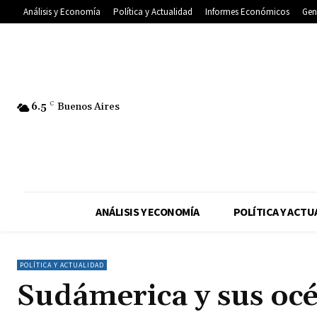
Análisis y Economía
Política y Actualidad
Informes Económicos
Gen
6.5
C
Buenos Aires
ANÁLISIS Y ECONOMÍA
POLÍTICA Y ACTU
POLÍTICA Y ACTUALIDAD
Sudámerica y sus oc