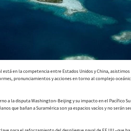
al está en la competencia entre Estados Unidos y China, asistimos
ormes, pronunciamientos y acciones en torno al complejo oceánic
orno a la disputa Washington-Beijing y su impacto en el Pacífico Su
céanos que bañan a Suramérica son ya espacios vacíos y no serán s
clave para el reforzamiento del despliegue naval de EE.UU.–que ha