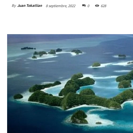
By
Juan Tokatlian
8 septiembre, 2022
0
628