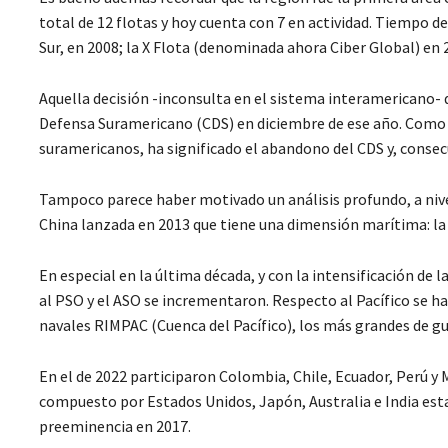
total de 12 flotas y hoy cuenta con 7 en actividad. Tiempo d
Sur, en 2008; la X Flota (denominada ahora Ciber Global) en 20
Aquella decisión -inconsulta en el sistema interamericano- de
Defensa Suramericano (CDS) en diciembre de ese año. Como 
suramericanos, ha significado el abandono del CDS y, consec
Tampoco parece haber motivado un análisis profundo, a nivel
China lanzada en 2013 que tiene una dimensión marítima: la M
En especial en la última década, y con la intensificación de l
al PSO y el ASO se incrementaron. Respecto al Pacífico se h
navales RIMPAC (Cuenca del Pacífico), los más grandes de gu
En el de 2022 participaron Colombia, Chile, Ecuador, Perú y M
compuesto por Estados Unidos, Japón, Australia e India esta
preeminencia en 2017.