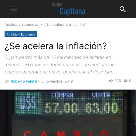
Análisis y Economía
¿Se acelera la inflación?
Análisis y Economía
¿Se acelera la inflación?
El país perdió más de 25 mil millones de dólares en
reservas. El Gobierno tomó una serie de medidas que
pueden generar una mayor brecha con el dólar blue.
576
0
By
Roberto Feletti
-
3 noviembre, 2019