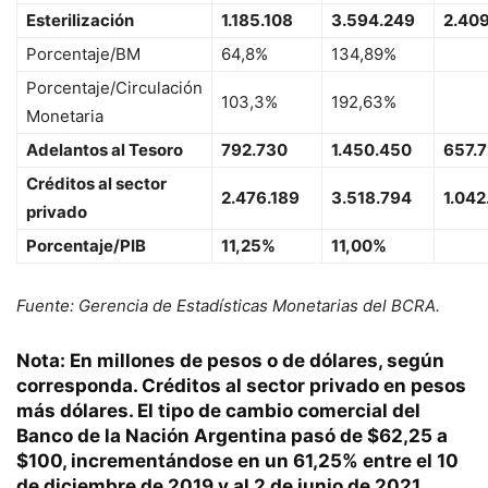
Esterilización
1.185.108
3.594.249
2.409
Porcentaje/BM
64,8%
134,89%
Porcentaje/Circulación
103,3%
192,63%
Monetaria
Adelantos al Tesoro
792.730
1.450.450
657.
Créditos al sector
2.476.189
3.518.794
1.042
privado
Porcentaje/PIB
11,25%
11,00%
Fuente: Gerencia de Estadísticas Monetarias del BCRA.
Nota: En millones de pesos o de dólares, según
corresponda. Créditos al sector privado en pesos
más dólares. El tipo de cambio comercial del
Banco de la Nación Argentina pasó de $62,25 a
$100, incrementándose en un 61,25% entre el 10
de diciembre de 2019 y al 2 de junio de 2021.