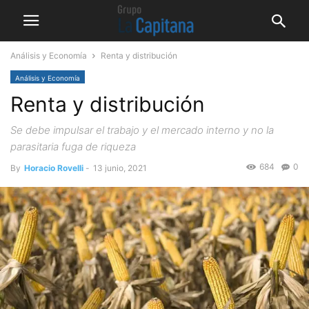
Análisis y Economía
Renta y distribución
Análisis y Economía
Renta y distribución
Se debe impulsar el trabajo y el mercado interno y no la
parasitaria fuga de riqueza
684
0
By
Horacio Rovelli
-
13 junio, 2021