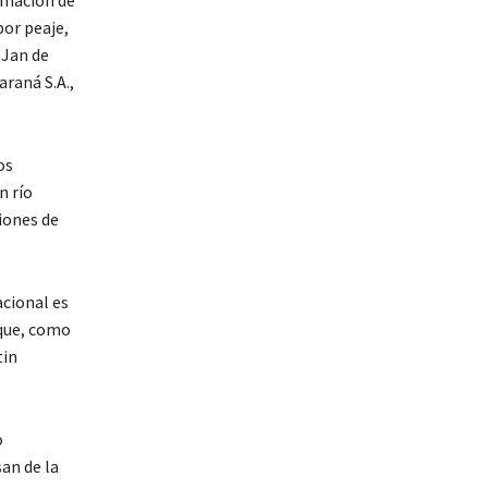
ormación de
por peaje,
 Jan de
raná S.A.,
os
n río
iones de
acional es
 que, como
tin
o
an de la