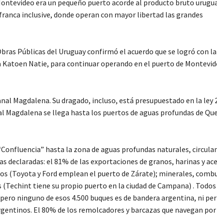
 Montevideo era un pequeño puerto acorde al producto bruto urugu
franca inclusive, donde operan con mayor libertad las grandes
 Obras Públicas del Uruguay confirmó el acuerdo que se logró con la
 Katoen Natie, para continuar operando en el puerto de Montevide
Canal Magdalena. Su dragado, incluso, está presupuestado en la ley 
al Magdalena se llega hasta los puertos de aguas profundas de Qu
“Confluencia” hasta la zona de aguas profundas naturales, circula
declaradas: el 81% de las exportaciones de granos, harinas y acei
los (Toyota y Ford emplean el puerto de Zárate); minerales, combu
s (Techint tiene su propio puerto en la ciudad de Campana) . Todos
, pero ninguno de esos 4.500 buques es de bandera argentina, ni pe
gentinos. El 80% de los remolcadores y barcazas que navegan por 