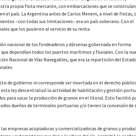
estra propia flota mercante, con embarcaciones que se construían
en el país. La Argentina antes de Carlos Menem, a nivel de flotas, 
mientos –con todas sus limitaciones– era un país soberano. Con el
es que los pusieron al servicio de su renta.
zación nacional de los fondeaderos y dársenas gobernada en forma
a que dependían todos los puertos marítimos y fluviales. Con la nu
cción Nacional de Vías Navegables, que era la repartición del Estad
anales.
 acto de gobierno ni corresponde ser insertada en el derecho públic
esta ley descentralizó la actividad de habilitación y gestión portua
s para sacar la producción de granos en el litoral. Esto facilitó pa
 todos dueños de terminales portuarias y/o tienen la concesión de 
las empresas acopiadoras y comercializadoras de granos y produ