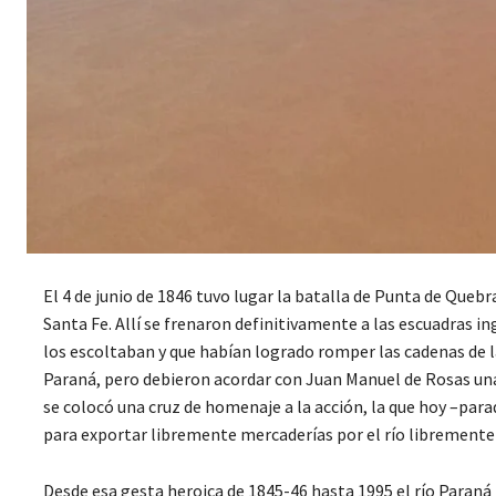
El 4 de junio de 1846 tuvo lugar la batalla de Punta de Queb
Santa Fe. Allí se frenaron definitivamente a las escuadras 
los escoltaban y que habían logrado romper las cadenas de l
Paraná, pero debieron acordar con Juan Manuel de Rosas una 
se colocó una cruz de homenaje a la acción, la que hoy –par
para exportar libremente mercaderías por el río libremente
Desde esa gesta heroica de 1845-46 hasta 1995 el río Paraná 