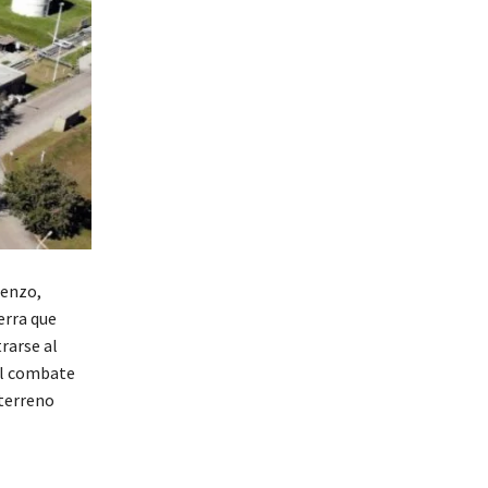
renzo,
erra que
rarse al
el combate
 terreno