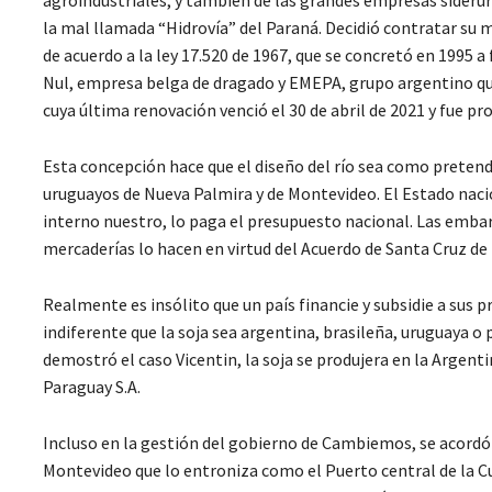
agroindustriales, y también de las grandes empresas siderúrg
la mal llamada “Hidrovía” del Paraná. Decidió contratar su
de acuerdo a la ley 17.520 de 1967, que se concretó en 1995
Nul, empresa belga de dragado y EMEPA, grupo argentino que 
cuya última renovación venció el 30 de abril de 2021 y fue pro
Esta concepción hace que el diseño del río sea como preten
uruguayos de Nueva Palmira y de Montevideo. El Estado nacion
interno nuestro, lo paga el presupuesto nacional. Las emba
mercaderías lo hacen en virtud del Acuerdo de Santa Cruz de l
Realmente es insólito que un país financie y subsidie a sus
indiferente que la soja sea argentina, brasileña, uruguaya 
demostró el caso Vicentin, la soja se produjera en la Argen
Paraguay S.A.
Incluso en la gestión del gobierno de Cambiemos, se acordó
Montevideo que lo entroniza como el Puerto central de la Cu