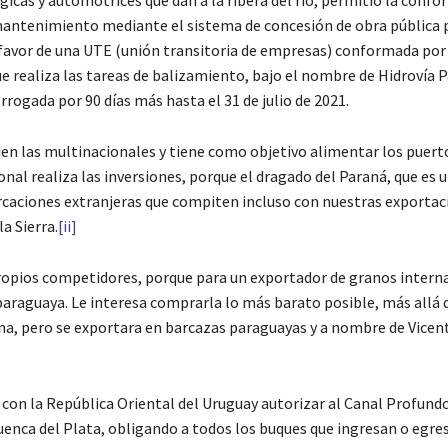
icas y automotrices que dan a la ribera del río, permitió la conf
 mantenimiento mediante el sistema de concesión de obra pública 
 a favor de una UTE (unión transitoria de empresas) conformada por
realiza las tareas de balizamiento, bajo el nombre de Hidrovía Pa
rrogada por 90 días más hasta el 31 de julio de 2021.
den las multinacionales y tiene como objetivo alimentar los puert
al realiza las inversiones, porque el dragado del Paraná, que es u
rcaciones extranjeras que compiten incluso con nuestras exportac
a Sierra.
[ii]
 propios competidores, porque para un exportador de granos intern
o paraguaya. Le interesa comprarla lo más barato posible, más allá
tina, pero se exportara en barcazas paraguayas y a nombre de Vicen
 con la República Oriental del Uruguay autorizar al Canal Profund
enca del Plata, obligando a todos los buques que ingresan o egres