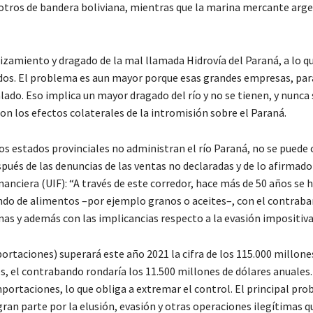
otros de bandera boliviana, mientras que la marina mercante arg
alizamiento y dragado de la mal llamada Hidrovía del Paraná, a lo 
os. El problema es aun mayor porque esas grandes empresas, par
ado. Eso implica un mayor dragado del río y no se tienen, y nunca 
on los efectos colaterales de la intromisión sobre el Paraná.
 los estados provinciales no administran el río Paraná, no se puede
spués de las denuncias de las ventas no declaradas y de lo afirmado
nanciera (UIF): “A través de este corredor, hace más de 50 años se 
ndo de alimentos –por ejemplo granos o aceites–, con el contrab
nas y además con las implicancias respecto a la evasión impositiva
rtaciones) superará este año 2021 la cifra de los 115.000 millone
s, el contrabando rondaría los 11.500 millones de dólares anuales.
mportaciones, lo que obliga a extremar el control. El principal pr
gran parte por la elusión, evasión y otras operaciones ilegítimas q