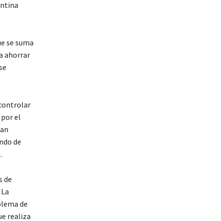
entina
que se suma
a ahorrar
se
 controlar
 por el
han
ando de
.
s de
 La
oblema de
ue realiza