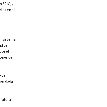
n SAIC, y
rlos en el
el sistema
ad del
por el
iones de
o de
omendada
 futura