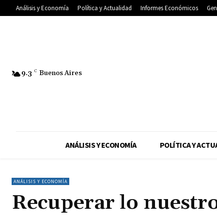
Análisis y Economía
Política y Actualidad
Informes Económicos
Gen
9.3
C
Buenos Aires
ANÁLISIS Y ECONOMÍA
POLÍTICA Y ACTU
ANÁLISIS Y ECONOMÍA
Recuperar lo nuestr