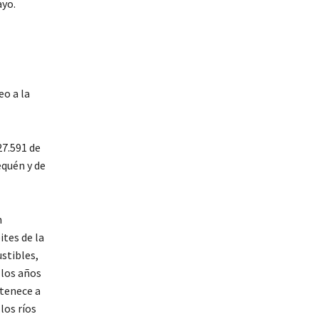
ayo.
o a la
27.591 de
equén y de
n
tes de la
stibles,
 los años
rtenece a
los ríos