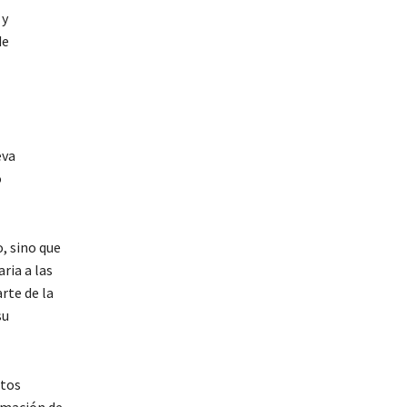
 y
de
eva
o
o, sino que
ria a las
rte de la
su
ctos