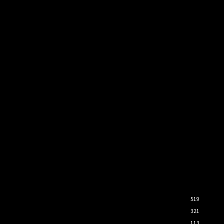
519
321
113