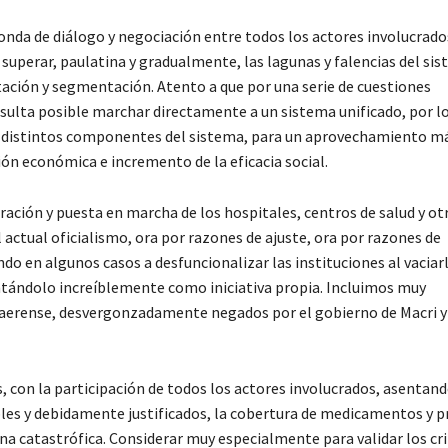
nda de diálogo y negociación entre todos los actores involucrados
y superar, paulatina y gradualmente, las lagunas y falencias del si
ntación y segmentación. Atento a que por una serie de cuestiones
resulta posible marchar directamente a un sistema unificado, por 
 los distintos componentes del sistema, para un aprovechamiento m
ión económica e incremento de la eficacia social.
ración y puesta en marcha de los hospitales, centros de salud y ot
 actual oficialismo, ora por razones de ajuste, ora por razones de
do en algunos casos a desfuncionalizar las instituciones al vaciar
ntándolo increíblemente como iniciativa propia. Incluimos muy
naerense, desvergonzadamente negados por el gobierno de Macri y 
, con la participación de todos los actores involucrados, asentand
les y debidamente justificados, la cobertura de medicamentos y p
ina catastrófica. Considerar muy especialmente para validar los cri