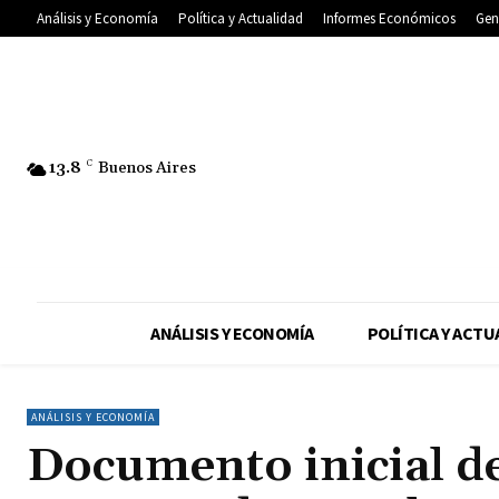
Análisis y Economía
Política y Actualidad
Informes Económicos
Gen
13.8
C
Buenos Aires
ANÁLISIS Y ECONOMÍA
POLÍTICA Y ACTU
ANÁLISIS Y ECONOMÍA
Documento inicial de