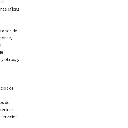
val
nte eficaz
tarios de
lmente,
u
de
y otros, y
acios de
os de
recidas
 servicios