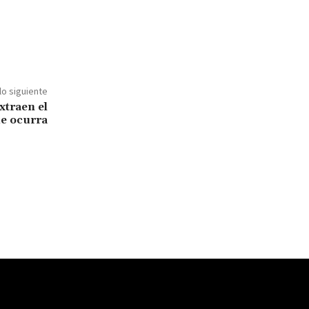
lo siguiente
traen el
ue ocurra