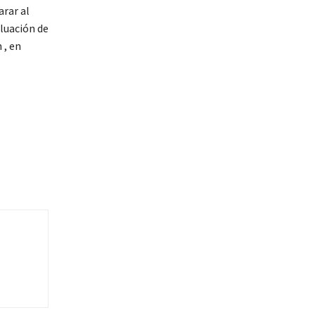
arar al
aluación de
 , en