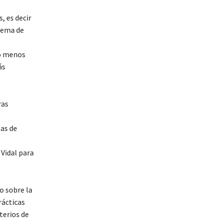
, es decir
stema de
lo menos
ás
ras
las de
Vidal para
o sobre la
rácticas
terios de