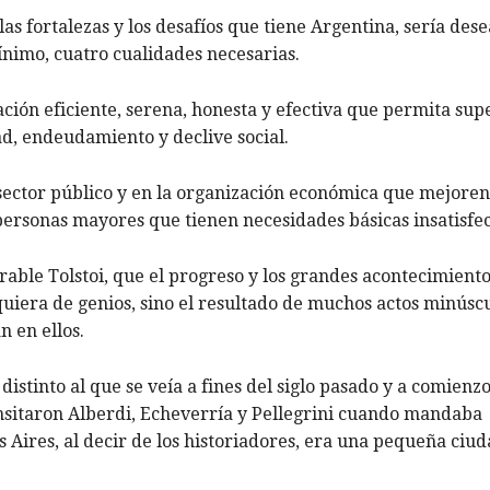
as fortalezas y los desafíos que tiene Argentina, sería des
ínimo, cuatro cualidades necesarias.
ción eficiente, serena, honesta y efectiva que permita sup
ad, endeudamiento y declive social.
ector público y en la organización económica que mejoren
y personas mayores que tienen necesidades básicas insatisfe
rable Tolstoi, que el progreso y los grandes acontecimient
iquiera de genios, sino el resultado de muchos actos minúsc
 en ellos.
istinto al que se veía a fines del siglo pasado y a comienzo
ransitaron Alberdi, Echeverría y Pellegrini cuando mandaba
 Aires, al decir de los historiadores, era una pequeña ciu