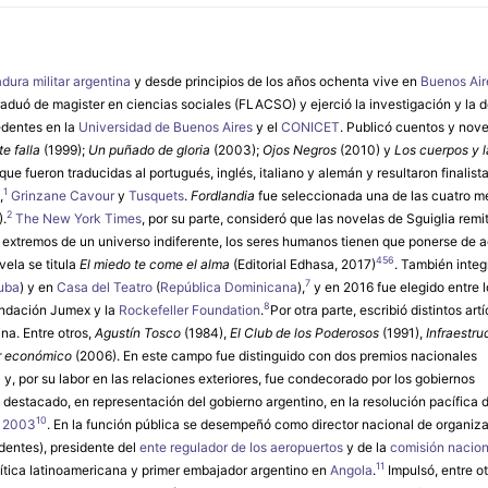
adura militar argentina
y desde principios de los años ochenta vive en
Buenos Air
raduó de magister en ciencias sociales (FLACSO) y ejerció la investigación y la 
edentes en la
Universidad de Buenos Aires
y el
CONICET
. Publicó cuentos y nove
te falla
(1999);
Un puñado de gloria
(2003);
Ojos Negros
(2010) y
Los cuerpos y l
 que fueron traducidas al portugués, inglés, italiano y alemán y resultaron finalist
1
,
​
Grinzane Cavour
y
Tusquets
.
Fordlandia
fue seleccionada una de las cuatro m
2
.
​
The New York Times
, por su parte, consideró que las novelas de Sguiglia remi
los extremos de un universo indiferente, los seres humanos tienen que ponerse de 
4
5
6
ovela se titula
El miedo te come el alma
(Editorial Edhasa, 2017)
​. También integ
7
uba
) y en
Casa del Teatro
(
República Dominicana
),
​ y en 2016 fue elegido entre l
8
undación Jumex y la
Rockefeller Foundation
.
​ Por otra parte, escribió distintos art
na. Entre otros,
Agustín Tosco
(1984),
El Club de los Poderosos
(1991),
Infraestru
er económico
(2006). En este campo fue distinguido con dos premios nacionales
) y, por su labor en las relaciones exteriores, fue condecorado por los gobiernos
el destacado, en representación del gobierno argentino, en la resolución pacífica 
10
e 2003
​. En la función pública se desempeñó como director nacional de organiz
entes), presidente del
ente regulador de los aeropuertos
y de la
comisión nacion
11
lítica latinoamericana y primer embajador argentino en
Angola
.
​ Impulsó, entre o