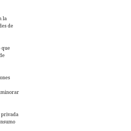
n la
des de
o que
 de
iones
 aminorar
a privada
consumo