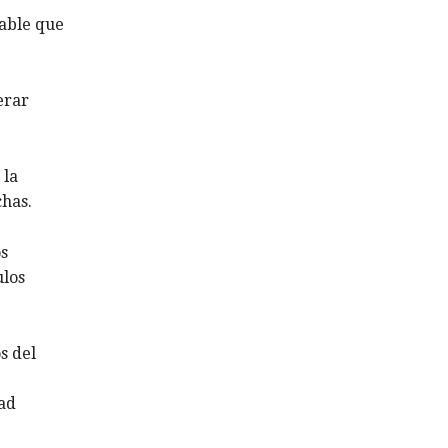
eable que
erar
 la
chas.
os
ulos
s del
dad