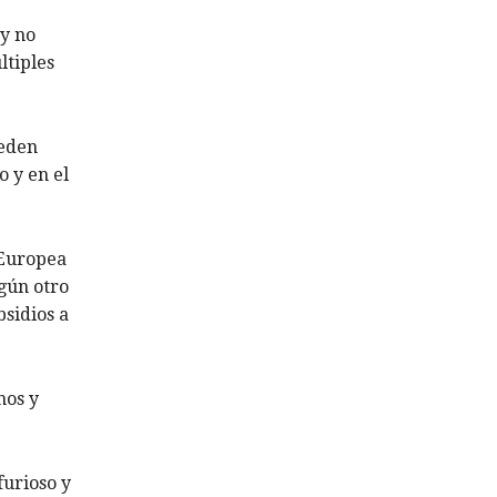
 y no
ltiples
ueden
o y en el
 Europea
gún otro
sidios a
nos y
furioso y