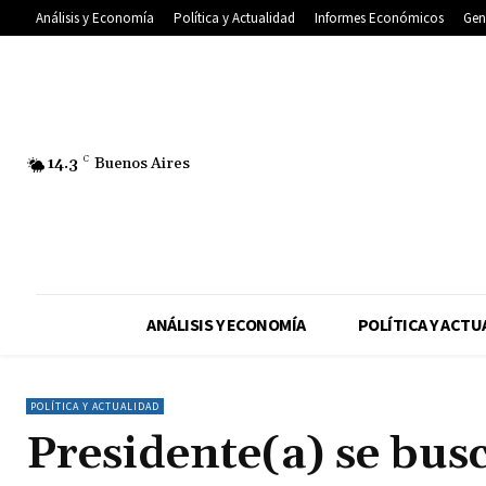
Análisis y Economía
Política y Actualidad
Informes Económicos
Gen
14.3
C
Buenos Aires
ANÁLISIS Y ECONOMÍA
POLÍTICA Y ACTU
POLÍTICA Y ACTUALIDAD
Presidente(a) se bus