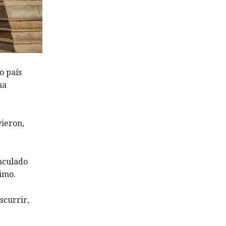
o país
ma
vieron,
nculado
timo.
scurrir,