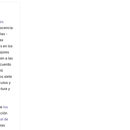
es
.
docencia
las -
as
as en los
ejores
ten a las
acuerdo
ró
os siete
ículos y
ctura y
de
los
ación
al de
tras