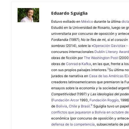
Eduardo Sguiglia
Estuvo exiliado en
México
durante la última
dict
Estudió en la Universidad de Rosario, luego se g
universitaria por concurso de oposición y antec
Fordlandia
(1997);
No te fíes de mi, si el corazón 
sombras
(2014), sobre la «
Operación Gaviota
» -
concursos internacionales
Dublín Literary Award
obras de ficción por
The Washington Post
(2000)
obras de
Conrad
o
Kafka
, en las que, frente a 
3
con sus propios paisajes interiores.
​ Su última n
jurados de narrativa en
Casa de las Américas
(
C
creadores latinoamericanos que premiaron la F
ensayos sobre la economía y la sociedad argenti
Competitividad
(1997) y
Las ideologías del pod
(
Fundación Arcor
1993,
Fundación Roggio
, 1998
9
de
Bolivia
,
Chile
y
Brasil.
​ Sguiglia tuvo un pap
conflictos que jaquearon a Bolivia en octubre d
económica (por concurso de oposición y anteced
defensa de la competencia
, subsecretario de po