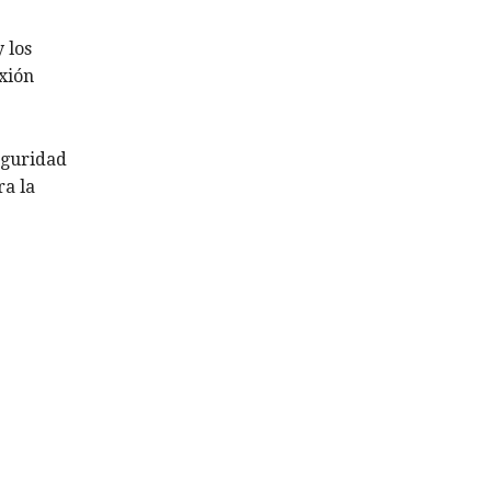
 los
exión
seguridad
ra la