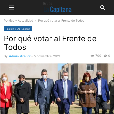
Política y Actualidad
Por qué votar al Frente de Todos
Política y Actualidad
Por qué votar al Frente de
Todos
700
0
By
Administrador
-
5 noviembre, 2021