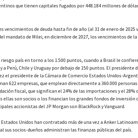
entinos que tienen capitales fugados por 448.184 millones de dóla
s vencimientos de deuda hasta fin de año (al 31 de enero de 2025
 del mandato de Milei, en diciembre de 2027, los vencimientos de la
riesgo país en torno a los 1.500 puntos, cuando a Brasil le confier
y a Perú, Chile y Uruguay por debajo de 150 puntos. El presidente d
vez el presidente de la Cámara de Comercio Estados Unidos-Argent
rman 622 empresas, que emplean directamente a 360.000 personas 
ación fiscal, que significan el 24% de las importaciones y el 28% d
s ellas son socios o los financian los grandes fondos de inversión 
cipales accionistas del JP Morgan son BlackRock y Vanguard.
s Estados Unidos han contratado más de una vez a Anker Latinoam
cual sus socios-dueños administran las finanzas públicas del país.