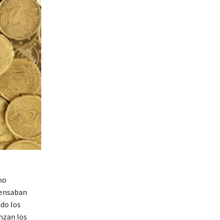
no
pensaban
ndo los
anzan los