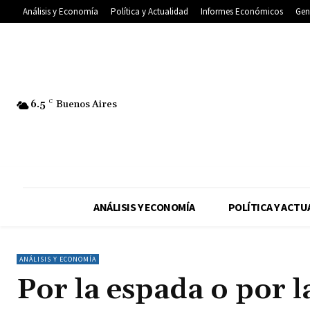
Análisis y Economía
Política y Actualidad
Informes Económicos
Gen
6.5
C
Buenos Aires
ANÁLISIS Y ECONOMÍA
POLÍTICA Y ACTU
ANÁLISIS Y ECONOMÍA
Por la espada o por 