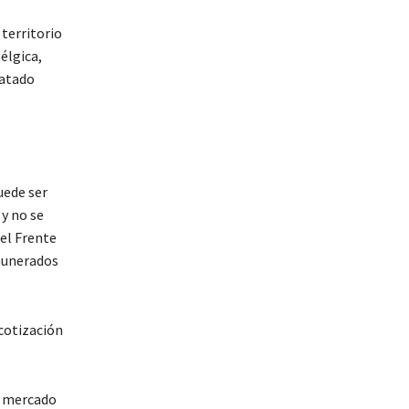
territorio
élgica,
ratado
uede ser
 y no se
el Frente
emunerados
 cotización
el mercado