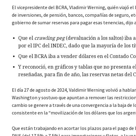
El vicepresidente del BCRA, Vladimir Werning, quién viajó el l
de inversiones, de pensión, bancos, compañías de seguro, et
gobierno de sumar reservas para pagar esas tenencias, dijo al
Que el
crawling peg
(devaluación a los saltos) iba
por el IPC del INDEC, dado que la mayoría de los tí
Que el BCRA iba a vender dólares en el Contado Con
Y reconoció, en gráficos y tablas que no presenta 
reseñadas, para fin de año, las reservas netas del 
El día 27 de agosto de 2024, Valdimir Werning volvió a hablar
Washington y sostuvo que apuntan a remover las restricciones
cambio se genere a través de una convergencia a la baja de 
consistente en la “movilización de los dólares que los argen
Que están trabajando en acortar los plazos para el pago de 
PAIS (del 17,5% a 7,5%) para importaciones y fletes, a la ve