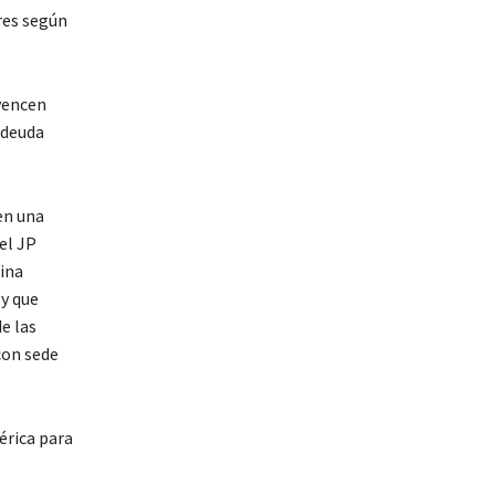
res según
 vencen
 deuda
en una
el JP
ina
y que
e las
con sede
érica para