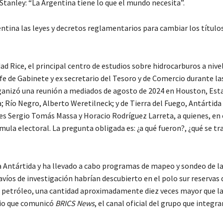
Stanley: “La Argentina tiene lo que el mundo necesita”.
ntina las leyes y decretos reglamentarios para cambiar los título
ad Rice, el principal centro de estudios sobre hidrocarburos a nive
fe de Gabinete y ex secretario del Tesoro y de Comercio durante la
rganizó una reunión a mediados de agosto de 2024 en Houston, Est
Río Negro, Alberto Weretilneck; y de Tierra del Fuego, Antártida e
es Sergio Tomás Massa y Horacio Rodríguez Larreta, a quienes, en 
mula electoral. La pregunta obligada es: ¿a qué fueron?, ¿qué se tra
la Antártida y ha llevado a cabo programas de mapeo y sondeo de l
víos de investigación habrían descubierto en el polo sur reservas 
de petróleo, una cantidad aproximadamente diez veces mayor que l
dio que comunicó
BRICS News
, el canal oficial del grupo que integra