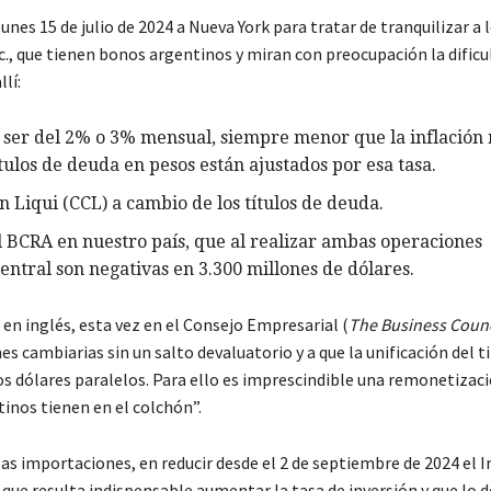
unes 15 de julio de 2024 a Nueva York para tratar de tranquilizar a
c., que tienen bonos argentinos y miran con preocupación la dificu
lí:
 a ser del 2% o 3% mensual, siempre menor que la inflació
tulos de deuda en pesos están ajustados por esa tasa.
 Liqui (CCL) a cambio de los títulos de deuda.
el BCRA en nuestro país, que al realizar ambas operaciones
Central son negativas en 3.300 millones de dólares.
 en inglés, esta vez en el Consejo Empresarial (
The Business Coun
 cambiarias sin un salto devaluatorio y a que la unificación del t
los dólares paralelos. Para ello es imprescindible una remonetizac
tinos tienen en el colchón”.
las importaciones, en reducir desde el 2 de septiembre de 2024 el
z que resulta indispensable aumentar la tasa de inversión y que lo 