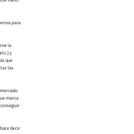
pensa para
ene la
tc.) y
más que
tar las
l mercado
 que marca
 conseguir
 hace decir