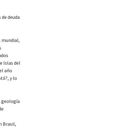
s de deuda
l mundial,
s
ados
 Islas del
el año
tó?, y lo
a geología
de
a
n Brasil,