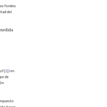
 los fondos
ltad del
n medida
cil
[2]
) en
ipo de
ión
 Impuesto
debe hacer