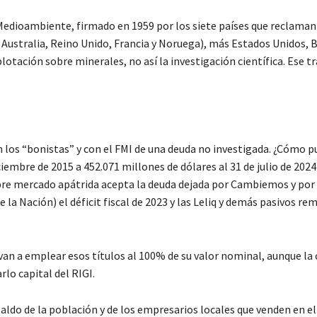
Medioambiente, firmado en 1959 por los siete países que reclaman 
 Australia, Reino Unido, Francia y Noruega), más Estados Unidos, B
plotación sobre minerales, no así la investigación científica. Ese t
 los “bonistas” y con el FMI de una deuda no investigada. ¿Cómo p
iembre de 2015 a 452.071 millones de dólares al 31 de julio de 2024
ibre mercado apátrida acepta la deuda dejada por Cambiemos y por 
 la Nación) el déficit fiscal de 2023 y las Leliq y demás pasivos r
van a emplear esos títulos al 100% de su valor nominal, aunque la
lo capital del RIGI.
spaldo de la población y de los empresarios locales que venden en 