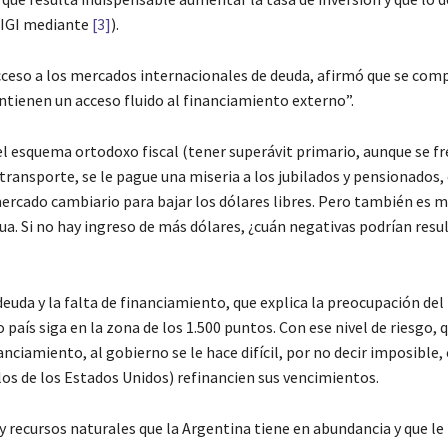
(RIGI mediante
[3]
).
acceso a los mercados internacionales de deuda, afirmó que se com
ntienen un acceso fluido al financiamiento externo”.
el esquema ortodoxo fiscal (tener superávit primario, aunque se fr
 transporte, se le pague una miseria a los jubilados y pensionados, e
ercado cambiario para bajar los dólares libres. Pero también es 
gua. Si no hay ingreso de más dólares, ¿cuán negativas podrían resul
euda y la falta de financiamiento, que explica la preocupación de
o país siga en la zona de los 1.500 puntos. Con ese nivel de riesgo,
nciamiento, al gobierno se le hace difícil, por no decir imposible,
 los de los Estados Unidos) refinancien sus vencimientos.
y recursos naturales que la Argentina tiene en abundancia y que le