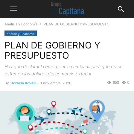
Análisis y Economía
PLAN DE GOBIERNO Y PRESUPUESTO
Análisis y Economía
PLAN DE GOBIERNO Y
PRESUPUESTO
Hay que declarar la emergencia cambiaria para que no se
esfumen los dólares del comercio exterior
658
0
By
Horacio Rovelli
-
1 noviembre, 2020