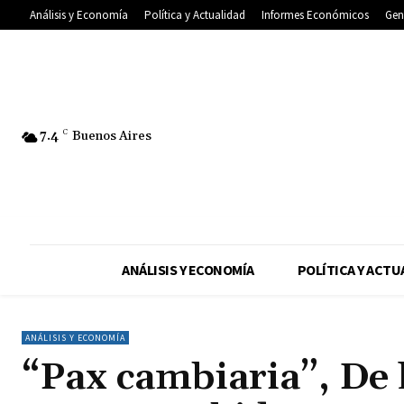
Análisis y Economía
Política y Actualidad
Informes Económicos
Gen
7.4
C
Buenos Aires
ANÁLISIS Y ECONOMÍA
POLÍTICA Y ACTU
ANÁLISIS Y ECONOMÍA
“Pax cambiaria”, De l