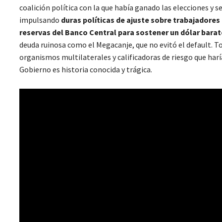
coalición política con la que había ganado las elecciones y s
impulsando
duras políticas de ajuste sobre trabajadores 
reservas del Banco Central para sostener un dólar bara
deuda ruinosa como el Megacanje, que no evitó el default. T
organismos multilaterales y calificadoras de riesgo que haría
Gobierno es historia conocida y trágica.