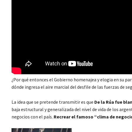
¿Por qué entonces el Gobierno homenajea y elogia en su par
dónde ingresa el aire marcial del desfile de las fuerzas de s
La idea que se pretende transmitir es que
De la Rúa fue bla
baja estructural y generalizada del nivel de vida de los argen
negocios con el país.
Recrear el famoso “clima de negoci