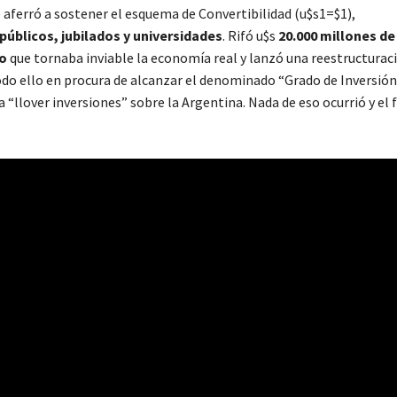
e aferró a sostener el esquema de Convertibilidad (u$s1=$1),
públicos, jubilados y universidades
. Rifó u$s
20.000 millones de
to
que tornaba inviable la economía real y lanzó una reestructurac
odo ello en procura de alcanzar el denominado “Grado de Inversión
 “llover inversiones” sobre la Argentina. Nada de eso ocurrió y el f