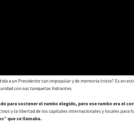
tida a un Presidente tan impopular y de memoria triste? Es en es
eguridad con sus tanquetas hidrantes.
ndo para sostener el rumbo elegido, pero ese rumbo era el co
tinos y la libertad de los capitales internacionales y locales para h
os” que se llamaba.