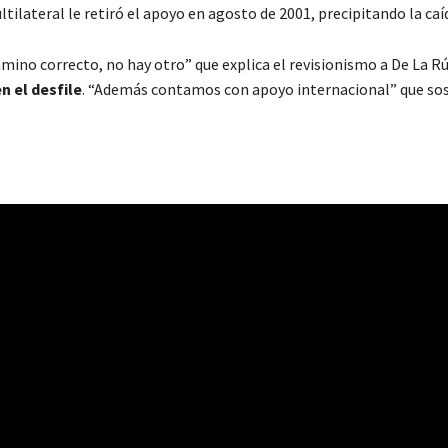
ilateral le retiró el apoyo en agosto de 2001, precipitando la caí
ino correcto, no hay otro” que explica el revisionismo a De La R
n el desfile
. “Además contamos con apoyo internacional” que sos