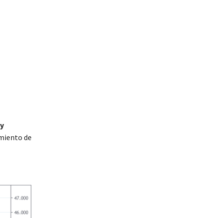
y
miento de