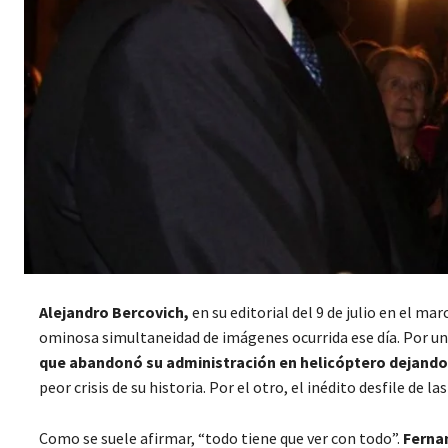
Alejandro Bercovich,
en su editorial del 9 de julio en el ma
ominosa simultaneidad de imágenes ocurrida ese día. Por un l
que abandonó su administración en helicóptero dejando 
peor crisis de su historia. Por el otro, el inédito desfile de 
Como se suele afirmar, “todo tiene que ver con todo”.
Ferna