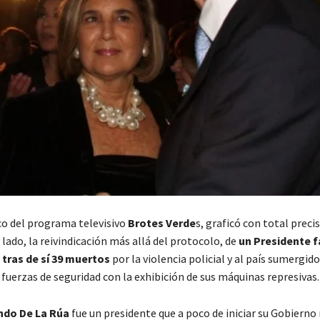
rco del programa televisivo
Brotes Verde
s, graficó con total precis
ado, la reivindicación más allá del protocolo, de
un Presidente f
tras de sí 39 muertos
por la violencia policial y al país sumergido
las fuerzas de seguridad con la exhibición de sus máquinas represivas.
ndo De La Rúa
fue un presidente que a poco de iniciar su Gobierno