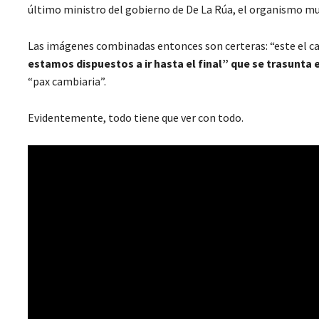
último ministro del gobierno de De La Rúa, el organismo mult
Las imágenes combinadas entonces son certeras: “este el cam
estamos dispuestos a ir hasta el final” que se trasunta e
“pax cambiaria”.
Evidentemente, todo tiene que ver con todo.