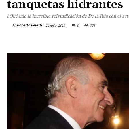
tanquetas hidrantes
¿Qué une la increíble reivindicación de De la Rúa con el a
By
Roberto Feletti
14 julio, 2019
0
728