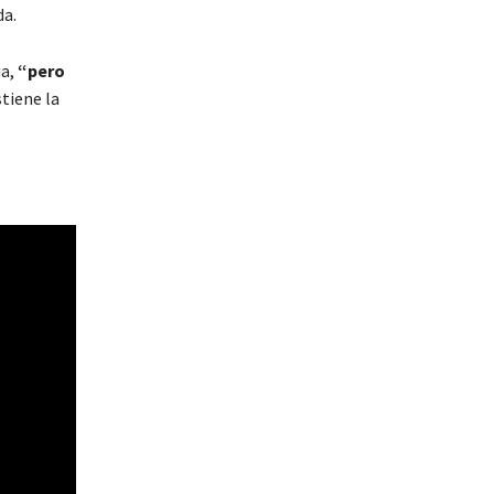
da.
úa,
“pero
tiene la