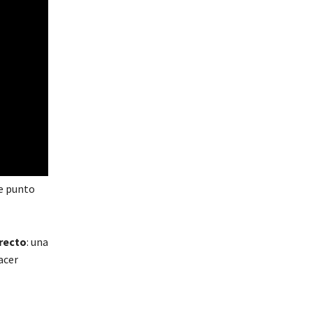
te punto
rrecto
: una
acer