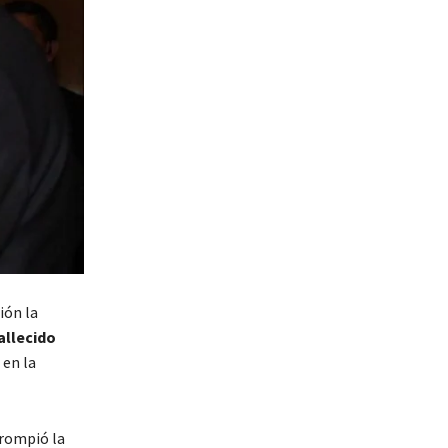
ión la
allecido
 en la
 rompió la