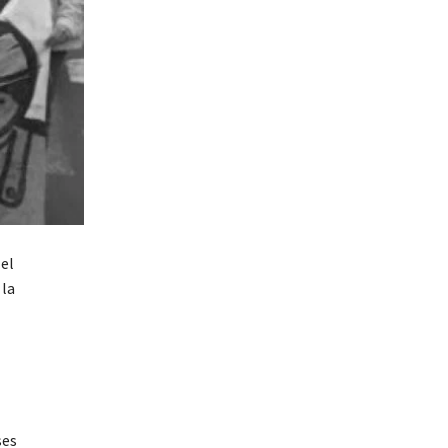
 el
 la
ses