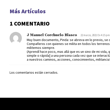
Más Artículos
1 COMENTARIO
J Manuel Corchuelo Blasco
22 marzo, 2021 En 4:15 pm
Muy buen documento, Pinda: se abreva en lo previo, se 
Compañerxs con quienes se milita en todos los terrenos
militemos siempre.
(Aprendí hace poco, mas allá que es un sino de mi vida, 
simple o rápida] a una persona cada vez que se interactú
a nuestros caminos, acciones, conocimientos, militancia
Los comentarios están cerrados.