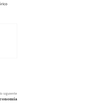
órico
lo siguiente
economía