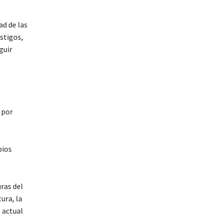
ad de las
stigos,
guir
 por
pios
ras del
ura, la
a actual