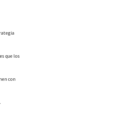
rategia
es que los
enen con
.