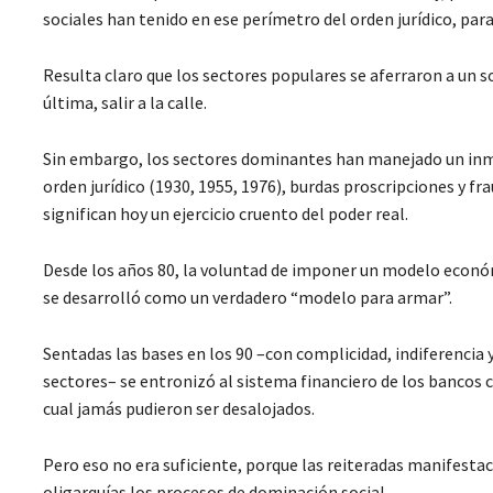
sociales han tenido en ese perímetro del orden jurídico, par
Resulta claro que los sectores populares se aferraron a un so
última, salir a la calle.
Sin embargo, los sectores dominantes han manejado un inm
orden jurídico (1930, 1955, 1976), burdas proscripciones y fr
significan hoy un ejercicio cruento del poder real.
Desde los años 80, la voluntad de imponer un modelo económ
se desarrolló como un verdadero “modelo para armar”.
Sentadas las bases en los 90 –con complicidad, indiferencia 
sectores– se entronizó al sistema financiero de los bancos 
cual jamás pudieron ser desalojados.
Pero eso no era suficiente, porque las reiteradas manifestac
oligarquías los procesos de dominación social.