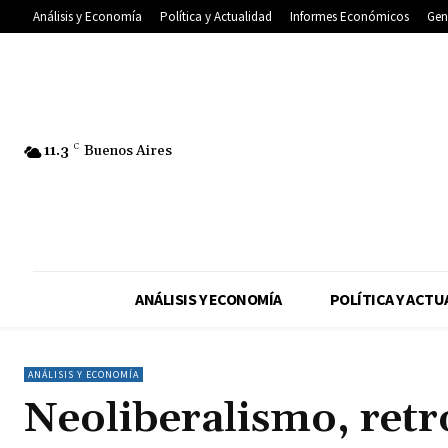
Análisis y Economía
Política y Actualidad
Informes Económicos
Gen
11.3
C
Buenos Aires
ANÁLISIS Y ECONOMÍA
POLÍTICA Y ACTU
ANÁLISIS Y ECONOMÍA
Neoliberalismo, retr