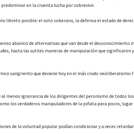
a predominar en la cruenta lucha por sobrevivir.
lo libreto posible: el voto soberano, la defensa el estado de derec
enso abanico de alternativas que van desde el desconocimiento 
audes, hasta las sutiles maneras de manipulación que significaron y
ico sangriento que deviene hoy en el más crudo neoliberalismo f
y al menos ignorancia de los dirigentes del peronismo de todos los
como los verdaderos manipuladores de la piñata para pocos, lugar 
iones de la voluntad popular podían condicionar y a veces retardar