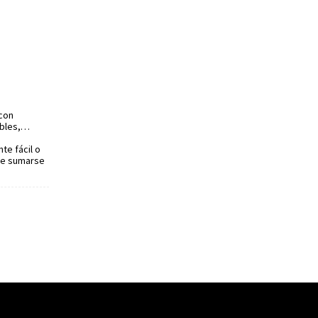
 con
ibles,…
te fácil o
 de sumarse