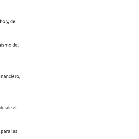
ho y, de
mismo del
inanciero,
desde el
 para las