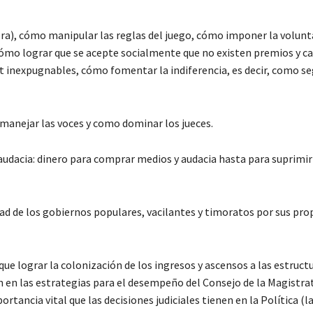
era), cómo manipular las reglas del juego, cómo imponer la volunt
ómo lograr que se acepte socialmente que no existen premios y ca
 inexpugnables, cómo fomentar la indiferencia, es decir, como se
manejar las voces y como dominar los jueces.
 audacia: dinero para comprar medios y audacia hasta para suprimir
idad de los gobiernos populares, vacilantes y timoratos por sus pro
ue lograr la colonización de los ingresos y ascensos a las estructu
n en las estrategias para el desempeño del Consejo de la Magistrat
rtancia vital que las decisiones judiciales tienen en la Política (l