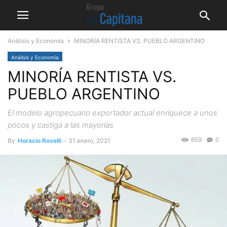
Análisis y Economía
MINORÍA RENTISTA VS. PUEBLO ARGENTINO
Análisis y Economía
MINORÍA RENTISTA VS.
PUEBLO ARGENTINO
El modelo agropecuario exportador actual enriquece a unos
pocos y castiga a las mayorías
659
0
By
Horacio Rovelli
-
31 enero, 2021