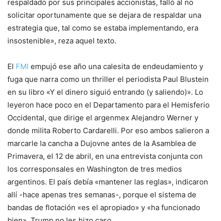
respaldado por sus principales accionistas, falló al no
solicitar oportunamente que se dejara de respaldar una
estrategia que, tal como se estaba implementando, era
insostenible», reza aquel texto.
El
FMI
empujó ese año una calesita de endeudamiento y
fuga que narra como un thriller el periodista Paul Blustein
en su libro «Y el dinero siguió entrando (y saliendo)». Lo
leyeron hace poco en el Departamento para el Hemisferio
Occidental, que dirige el argenmex Alejandro Werner y
donde milita Roberto Cardarelli. Por eso ambos salieron a
marcarle la cancha a Dujovne antes de la Asamblea de
Primavera, el 12 de abril, en una entrevista conjunta con
los corresponsales en Washington de tres medios
argentinos. El país debía «mantener las reglas», indicaron
allí -hace apenas tres semanas-, porque el sistema de
bandas de flotación «es el apropiado» y «ha funcionado
bien». Trump no les hizo caso.