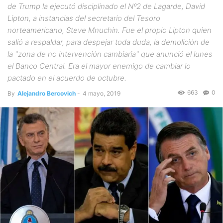
de Trump la ejecutó disciplinado el Nº2 de Lagarde, David
Lipton, a instancias del secretario del Tesoro
norteamericano, Steve Mnuchin. Fue el propio Lipton quien
salió a respaldar, para despejar toda duda, la demolición de
la "zona de no intervención cambiaria" que anunció el lunes
el Banco Central. Era el mayor enemigo de cambiar lo
pactado en el acuerdo de octubre.
663
0
By
Alejandro Bercovich
-
4 mayo, 2019