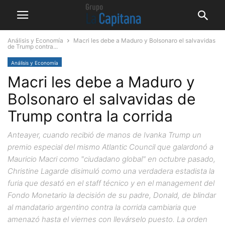
Análisis y Economía
Macri les debe a Maduro y Bolsonaro el salvavidas
de Trump contra...
Análisis y Economía
Macri les debe a Maduro y
Bolsonaro el salvavidas de
Trump contra la corrida
Anteayer, cuando recibió de manos de Ivanka Trump un
premio especial del mismo Atlantic Council que galardonó a
Mauricio Macri como "ciudadano global" en octubre pasado,
Christine Lagarde disimuló como una verdadera estadista la
furia que desató en el staff técnico y en el management del
Fondo Monetario la decisión de su padre, Donald, de blindar
al mandatario argentino contra la corrida cambiaria que
amenazó hasta el viernes con llevárselo puesto. La orden