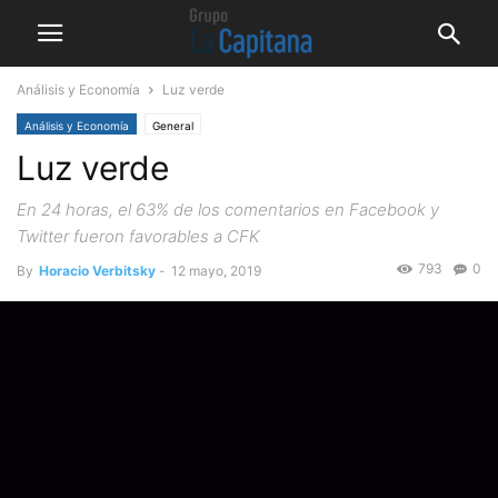
Análisis y Economía
Luz verde
Análisis y Economía
General
Luz verde
En 24 horas, el 63% de los comentarios en Facebook y
Twitter fueron favorables a CFK
793
0
By
Horacio Verbitsky
-
12 mayo, 2019