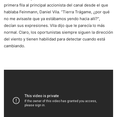
primera fila al principal accionista del canal desde el que
hablaba Feinmann, Daniel Vila. “Tierra Trágame, ¿por qué
no me avisaste que ya estábamos yendo hacia allí?”,
decían sus expresiones. Vila dijo que le parecía lo más
normal. Claro, los oportunistas siempre siguen la dirección
del viento y tienen habilidad para detectar cuando está
cambiando.
Otros competidores en el mismo torneo (el editor de
Infobae, Daniel Hadad, y su columnista Román Lejtman),
entrevistaron a la ex funcionaria de la CIA y actual
subsecretaria de Estado para Subamérica, Kimberly Breier,
y publicaron sus respuestas bajo el expresivo título “La