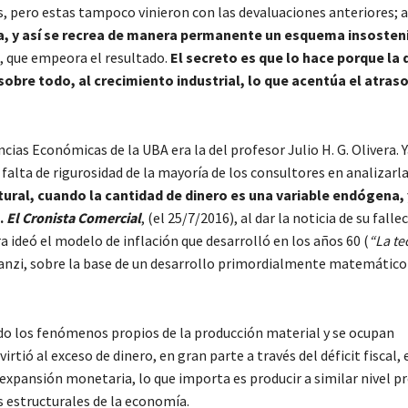
as, pero estas tampoco vinieron con las devaluaciones anteriores; a
da, y así se recrea de manera permanente un esquema insosten
a, que empeora el resultado.
El secreto es que lo hace porque la
 sobre todo, al crecimiento industrial, lo que acentúa el atras
encias Económicas de la UBA era la del profesor Julio H. G. Olivera.
 falta de rigurosidad de la mayoría de los consultores en analizarl
uctural, cuando la cantidad de dinero es una variable endógena,
.
El Cronista Comercial
, (el 25/7/2016), al dar la noticia de su fall
a ideó el modelo de inflación que desarrolló en los años 60 (
“La te
 Tanzi, sobre la base de un desarrollo primordialmente matemático
ado los fenómenos propios de la producción material y se ocupan
tió al exceso de dinero, en gran parte a través del déficit fiscal, 
 expansión monetaria, lo que importa es producir a similar nivel p
s estructurales de la economía.