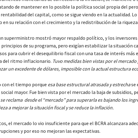
atando de mantener en lo posible la política social propia del pe
entabilidad del capital, como se sigue viendo en la actualidad. Lo 
o en su relación con el crecimiento y la redistribución de la riqueza
un superministro mostró mayor respaldo político, y los inversores
principios de su programa, pero exigían estabilizar la situación c
sos para cubrir el desequilibrio fiscal con una tasa de interés más 
a del ritmo inflacionario.
Tuvo medidas bien vistas por el mercado
zar un excedente de dólares, imposible con la actual estructura e
do con el tiempo porque
esa base estructural atrasada y estrecha
se 
ocial mayor. Fue bien vista por el mercado la baja de subsidios, p
se reclama desde el “mercado” para superarla es bajando los ingr
 a mejorar la situación fiscal y se reduce la inflación.
os, el mercado lo vio insuficiente para que el BCRA alcanzara ade
rupciones y por eso no mejoran las expectativas.