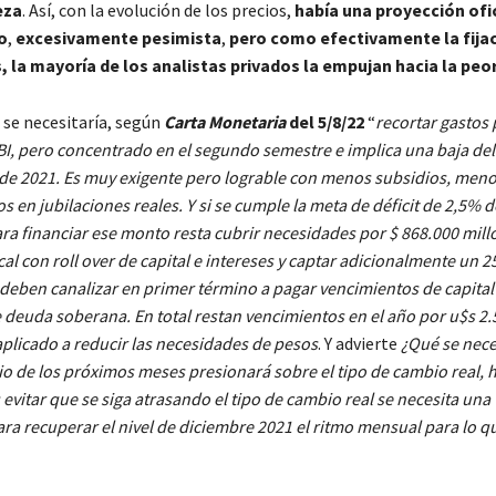
eza
. Así, con la evolución de los precios,
había una proyección ofi
o
,
excesivamente pesimista
,
pero como efectivamente la fija
 la mayoría de los analistas privados la empujan hacia la peor
s se necesitaría, según
Carta Monetaria
del 5/8/22
“
recortar gastos 
BI, pero concentrado en el segundo semestre e implica una baja del
do de 2021. Es muy exigente pero lograble con menos subsidios, men
en jubilaciones reales. Y si se cumple la meta de déficit de 2,5% de
para financiar ese monto resta cubrir necesidades por $ 868.000 mill
cal con roll over de capital e intereses y captar adicionalmente un 
eben canalizar en primer término a pagar vencimientos de capital
 deuda soberana. En total restan vencimientos en el año por u$s 2.
aplicado a reducir las necesidades de pesos
. Y advierte
¿Qué se nece
rio de los próximos meses presionará sobre el tipo de cambio real,
 evitar que se siga atrasando el tipo de cambio real se necesita una
ra recuperar el nivel de diciembre 2021 el ritmo mensual para lo 