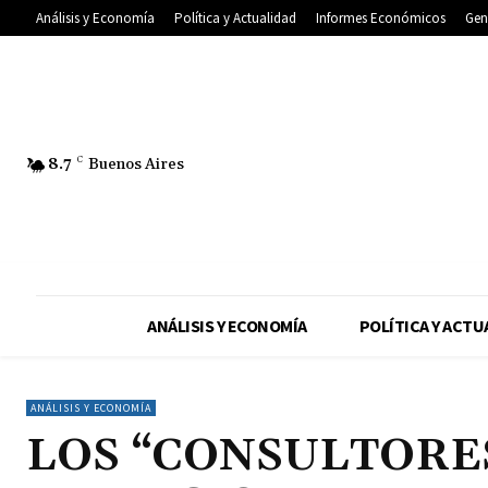
Análisis y Economía
Política y Actualidad
Informes Económicos
Gen
8.7
C
Buenos Aires
ANÁLISIS Y ECONOMÍA
POLÍTICA Y ACTU
ANÁLISIS Y ECONOMÍA
LOS “CONSULTORE