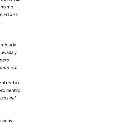
ronismo,
cierto es
.
ambiaria
elevada y
 pero
conómica.
enfrenta a
ero dentro
esos del
cuadas