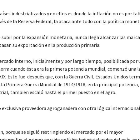
íses industrializados y en ellos es donde la inflación no es por fal
és de la Reserva Federal, la ataca ante todo con la política monet
de subir por la expansión monetaria, nunca llega alcanzar las marca
 basan su exportación en la producción primaria.
rcado interno, inicialmente y por largo tiempo, posibilitada por
laterra cuando ésta era la primera potencia mundial, comenzó una l
XIX. Esto fue después que, con la Guerra Civil, Estados Unidos term
 la Primera Guerra Mundial de 1914/1918, en la principal potencia,
ial, también escaló hasta el primer puesto en el agro.
 exclusiva proveedora agroganadera con otra lógica internaciona
, porque se siguió restringiendo el mercado por el mayor
ismo fue el primer partido político industrializador del país, per