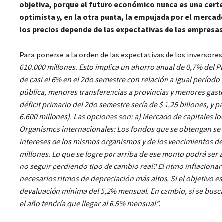
objetiva, porque el futuro económico nunca es una cert
optimista y, en la otra punta, la empujada por el mercad
los precios depende de las expectativas de las empresas,
Para ponerse a la orden de las expectativas de los inversore
610.000 millones. Esto implica un ahorro anual de 0,7% del P
de casi el 6% en el 2do semestre con relación a igual perío
pública, menores transferencias a provincias y menores gastos 
déficit primario del 2do semestre sería de $ 1,25 billones, y 
6.600 millones). Las opciones son: a) Mercado de capitales lo
Organismos internacionales: Los fondos que se obtengan se d
intereses de los mismos organismos y de los vencimientos de
millones. Lo que se logre por arriba de ese monto podrá ser 
no seguir perdiendo tipo de cambio real? El ritmo inflaciona
necesarios ritmos de depreciación más altos. Si el objetivo es
devaluación mínima del 5,2% mensual. En cambio, si se busca
el año tendría que llegar al 6,5% mensual”.