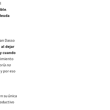
l
ible
.
 deuda
o
 Yan Dasso
a
al dejar
 y cuando
ecimiento
oría no
 y por eso
en su única
roductivo