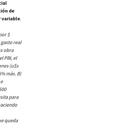
cial
ción de
 variable
.
por $
 gasto real
os obra
l PBI, el
ones (u$s
25% más. B)
 e
500
sita para
 haciendo
que queda