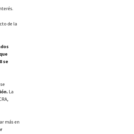
nterés.
cto de la
ados
 que
8 se
 se
ión.
La
BCRA,
uar más en
r