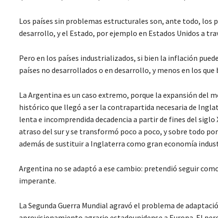
Los países sin problemas estructurales son, ante todo, los pa
desarrollo, y el Estado, por ejemplo en Estados Unidos a trav
Pero en los países industrializados, si bien la inflación pue
países no desarrollados o en desarrollo, y menos en los que
La Argentina es un caso extremo, porque la expansión del me
histórico que llegó a ser la contrapartida necesaria de Ing
lenta e incomprendida decadencia a partir de fines del siglo 
atraso del sur y se transformó poco a poco, y sobre todo por
además de sustituir a Inglaterra como gran economía industr
Argentina no se adaptó a ese cambio: pretendió seguir como
imperante.
La Segunda Guerra Mundial agravó el problema de adaptación
aprovisionamiento agrario estadounidense a Europa. El peron