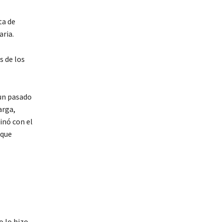
ta de
aria.
s de los
 un pasado
arga,
inó con el
 que
l
o lo hizo