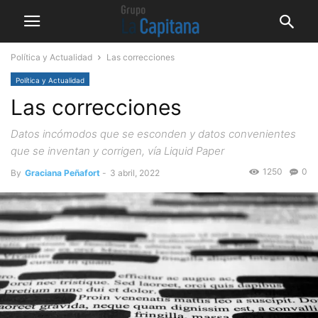
Política y Actualidad
Las correcciones
Política y Actualidad
Las correcciones
Datos incómodos que se esconden y datos convenientes
que se inventan y corrigen, vía Liquid Paper
1250
0
By
Graciana Peñafort
-
3 abril, 2022