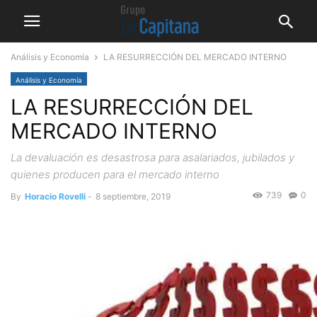
Análisis y Economía
LA RESURRECCIÓN DEL MERCADO INTERNO
Análisis y Economía
LA RESURRECCIÓN DEL
MERCADO INTERNO
La devaluación es desastrosa para asalariados, jubilados y
quienes producen para el mercado interno
739
0
By
Horacio Rovelli
-
8 septiembre, 2019