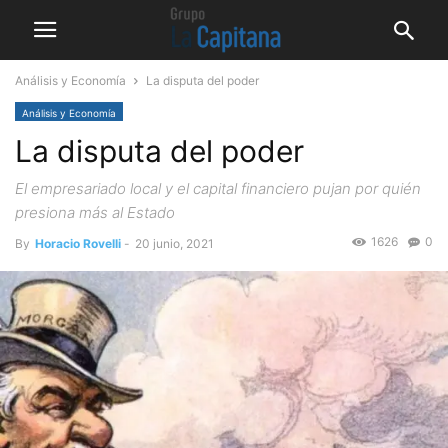
Análisis y Economía
La disputa del poder
Análisis y Economía
La disputa del poder
El empresariado local y el capital financiero pujan por quién
presiona más al Estado
1626
0
By
Horacio Rovelli
-
20 junio, 2021