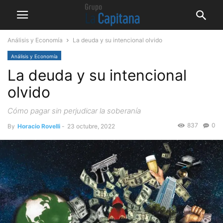
Análisis y Economía
La deuda y su intencional olvido
Análisis y Economía
La deuda y su intencional
olvido
Cómo pagar sin perjudicar la soberanía
837
0
By
Horacio Rovelli
-
23 octubre, 2022