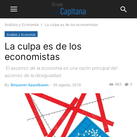
Análisis y Economía
La culpa es de los economistas
Análisis y Economía
La culpa es de los
economistas
El ascenso de la economía es una razón principal del
ascenso de la desigualdad.
963
0
By
Binyamin Appelbaum
-
30 agosto, 2019