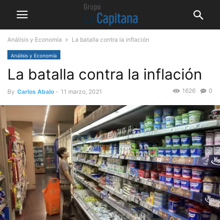
Análisis y Economía
La batalla contra la inflación
Análisis y Economía
La batalla contra la inflación
1626
0
By
Carlos Abalo
-
11 marzo, 2021