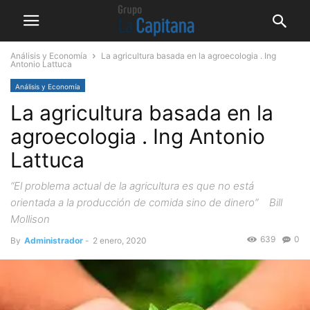
Análisis y Economía
La agricultura basada en la agroecologia . Ing
Antonio Lattuca
Análisis y Economía
La agricultura basada en la
agroecologia . Ing Antonio
Lattuca
“El problema actual de la agricultura es que no está
orientada a la producción de comida sino de dinero” Bill
Mollison
639
0
By
Administrador
-
2 enero, 2020