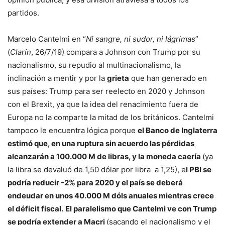
partidos.
Marcelo Cantelmi en “
Ni sangre, ni sudor, ni lágrimas
”
(
Clarín
, 26/7/19) compara a Johnson con Trump por su
nacionalismo, su repudio al multinacionalismo, la
inclinación a mentir y por la
grieta
que han generado en
sus países: Trump para ser reelecto en 2020 y Johnson
con el Brexit, ya que la idea del renacimiento fuera de
Europa no la comparte la mitad de los británicos. Cantelmi
tampoco le encuentra lógica porque
el Banco de Inglaterra
estimó que, en una ruptura sin acuerdo las pérdidas
alcanzarán a 100.000 M de libras, y la moneda caería
(ya
la libra se devaluó de 1,50 dólar por libra
a 1,25), e
l PBI se
podría reducir -2% para 2020 y el país se deberá
endeudar en unos 40.000 M dóls anuales mientras crece
el déficit fiscal.
El paralelismo que Cantelmi ve con Trump
se podría extender a Macri
(sacando el nacionalismo y el