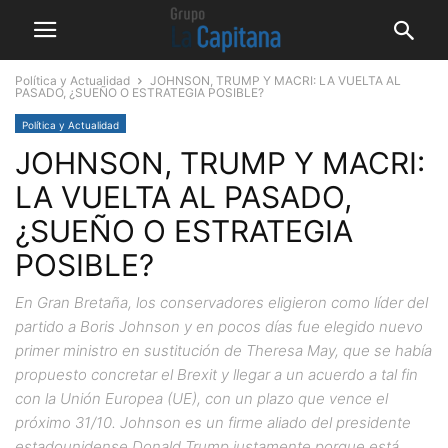
Política y Actualidad
JOHNSON, TRUMP Y MACRI: LA VUELTA AL
PASADO, ¿SUEÑO O ESTRATEGIA POSIBLE?
Política y Actualidad
JOHNSON, TRUMP Y MACRI:
LA VUELTA AL PASADO,
¿SUEÑO O ESTRATEGIA
POSIBLE?
En Gran Bretaña, los conservadores eligieron como líder del
partido a Boris Johnson y en pocos días fue elegido nuevo
primer ministro en sustitución de Theresa May, que se había
propuesto concretar el Brexit y llegar a un acuerdo a tal fin
con la Unión Europea (UE), con un plazo que vence el
próximo 31/10. Johnson es un firme aliado del presidente
estadounidense Donald Trump justamente porque está