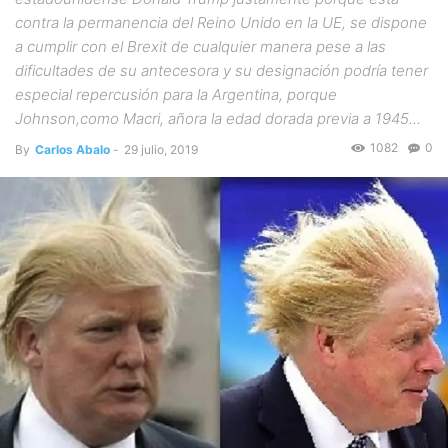
contra la permanencia del Reino Unido en la UE, se dispone
a cumplir con el Brexit de cualquier manera pese a las
dificultades de su antecesora y su designación podría tener
especial repercusión para la Argentina, porque
Johnson,como Macri, añora la edad dorada previa a 1945...
1082
0
By
Carlos Abalo
-
29 julio, 2019