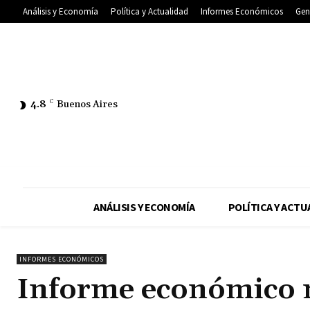
Análisis y Economía
Política y Actualidad
Informes Económicos
Gen
4.8
C
Buenos Aires
ANÁLISIS Y ECONOMÍA
POLÍTICA Y ACTU
INFORMES ECONÓMICOS
Informe económico 