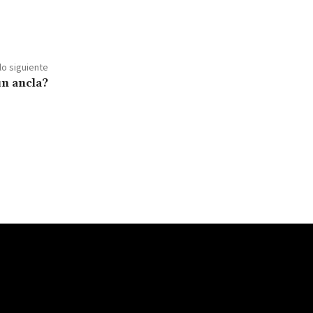
lo siguiente
un ancla?