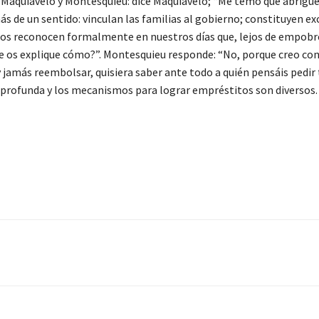
e Maquiavelo y Montesquieu: dice Maquiavelo; “Me temo que abrigué
ás de un sentido: vinculan las familias al gobierno; constituyen e
nos reconocen formalmente en nuestros días que, lejos de empobre
ue os explique cómo?”. Montesquieu responde: “No, porque creo co
 jamás reembolsar, quisiera saber ante todo a quién pensáis pedir
 es profunda y los mecanismos para lograr empréstitos son diversos.