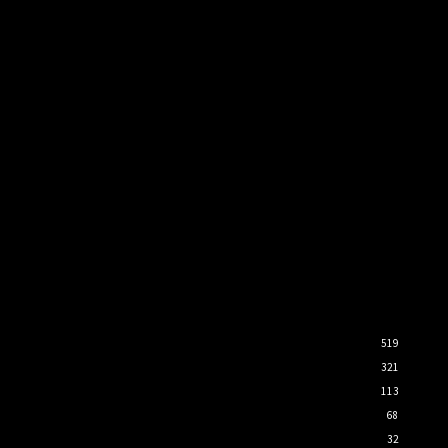
519
321
113
68
32