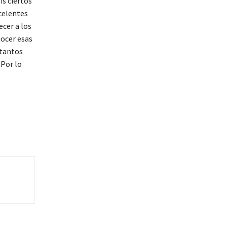
is ciertos
xcelentes
cer a los
nocer esas
 tantos
 Por lo