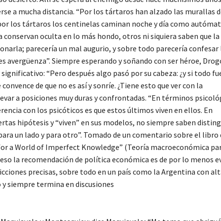
e a mucha distancia. “Por los tártaros han alzado las murallas d
 por los tártaros los centinelas caminan noche y día como autóma
 conservan oculta en lo más hondo, otros ni siquiera saben que la
onarla; parecería un mal augurio, y sobre todo parecería confesar 
les avergüenza”. Siempre esperando y soñando con ser héroe, Drog
significativo: “Pero después algo pasó por su cabeza: ¿y si todo fu
 convence de que no es así y sonríe. ¿Tiene esto que ver con la
evar a posiciones muy duras y confrontadas. “En términos psicológ
ferencia con los psicóticos es que estos últimos viven en ellos. En
tas hipótesis y “viven” en sus modelos, no siempre saben disting
 para un lado y para otro”. Tomado de un comentario sobre el libr
for a World of Imperfect Knowledge” (Teoría macroeconómica pa
eso la recomendación de política económica es de por lo menos ev
cciones precisas, sobre todo en un país como la Argentina con al
to y siempre termina en discusiones