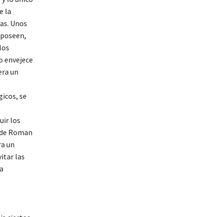
e la
tas. Unos
 poseen,
los
o envejece
era un
icos, se
uir los
o de Roman
ra un
itar las
ta