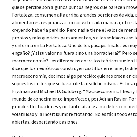
que se percibe son algunos puntos negros que parecen movers
Fortaleza, consumen allá arriba grandes porciones de vida,
alimentan esa esperanza con nueva fe cada mañana, otros la
creyendo haberla perdido. Pero nadie tiene el valor de menci
propios y más queridos pensamientos, y a los soldados eso 
y enferma en La Fortaleza. Uno de los pasajes finales es muy 
engaño? ¿Y si su valor no fuera sino una borrachera?” Pero se
macroeconomía? Las diferencias entre los teóricos suelen ll
dice que los neuróticos construyen castillos en el aire; la di
macroeconomía, decimos algo parecido: quienes creen en cier
supuestos en los que se basan de la realidad misma. Esto va
Frydman and Michael D. Goldberg: “Macroeconomic Theory 
mundo de conocimiento imperfecto), por Adrián Ravier. Por 
grandes fluctuaciones y no tanto atarse a modelos con predi
volatilidad y la incertidumbre flotando. No es fácil todo es
abiertas, despertando pasiones.