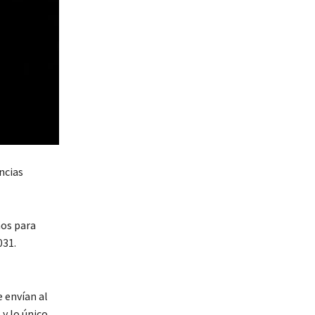
ncias
ños para
031.
e envían al
y lo único