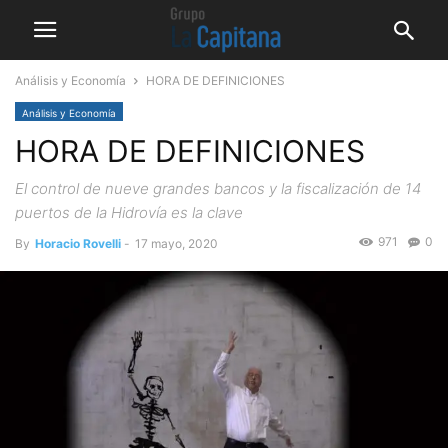
Análisis y Economía
HORA DE DEFINICIONES
Análisis y Economía
HORA DE DEFINICIONES
El control de nueve grandes bancos y la fiscalización de 14
puertos de la Hidrovía es la clave
971
0
By
Horacio Rovelli
-
17 mayo, 2020