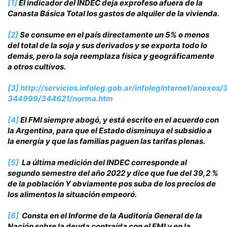
[1]
El indicador del INDEC deja exprofeso afuera de la
Canasta Básica Total los gastos de alquiler de la vivienda.
[2]
Se consume en el país directamente un 5% o menos
del total de la soja y sus derivados y se exporta todo lo
demás, pero la soja reemplaza física y geográficamente
a otros cultivos.
[3]
http://servicios.infoleg.gob.ar/infolegInternet/anexos
344999/344621/norma.htm
[4]
El FMI siempre abogó, y está escrito en el acuerdo con
la Argentina, para que el Estado disminuya el subsidio a
la energía y que las familias paguen las tarifas plenas.
[5]
La última medición del INDEC corresponde al
segundo semestre del año 2022 y dice que fue del 39,2 %
de la población Y obviamente pos suba de los precios de
los alimentos la situación empeoró.
[6]
Consta en el Informe de la Auditoría General de la
Nación sobre la deuda contraída con el FMI y en la