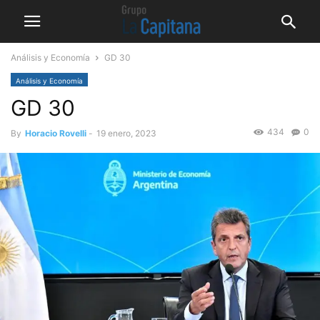
Análisis y Economía
GD 30
Análisis y Economía
GD 30
434
0
By
Horacio Rovelli
-
19 enero, 2023