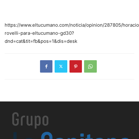
https://www.eltucumano.com/noticia/opinion/287805/horacio
rovelli-para-eltucumano-gd30?
dnd=cat&tit=fb&pos=1&dis=desk