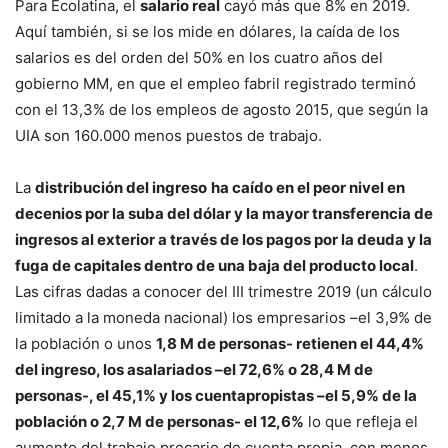
Para Ecolatina, el
salario real
cayó más que 8% en 2019.
Aquí también, si se los mide en dólares, la caída de los
salarios es del orden del 50% en los cuatro años del
gobierno MM, en que el empleo fabril registrado terminó
con el 13,3% de los empleos de agosto 2015, que según la
UIA son 160.000 menos puestos de trabajo.
La
distribución del ingreso
ha caído en el peor nivel en
decenios por la suba del dólar y la mayor transferencia de
ingresos al exterior a través de los pagos por la deuda y la
fuga de capitales dentro de una baja del producto local
.
Las cifras dadas a conocer del III trimestre 2019 (un cálculo
limitado a la moneda nacional) los empresarios –el 3,9% de
la población o unos
1,8 M de personas- retienen el 44,4%
del ingreso, los asalariados –el 72,6% o 28,4 M de
personas-, el 45,1% y los cuentapropistas –el 5,9% de la
población o 2,7 M de personas- el 12,6%
lo que refleja el
aumento del trabajo precario de cuenta propia, con menos