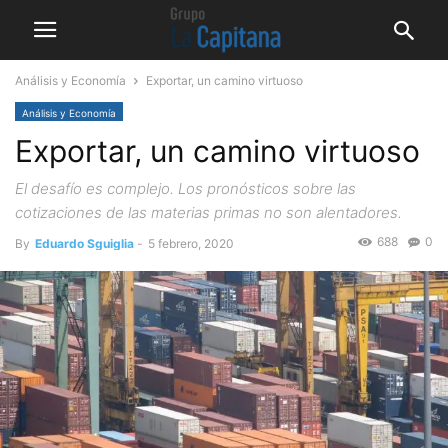
Análisis y Economía
Exportar, un camino virtuoso
Análisis y Economía
Exportar, un camino virtuoso
El desafío es complejo. Los pronósticos sobre las
cotizaciones de las materias primas no son alentadores.
688
0
By
Eduardo Sguiglia
-
5 febrero, 2020