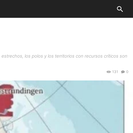
trechos, los polos y los territorios con recursos críticos son
131
0