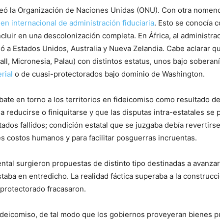
reó la Organización de Naciones Unidas (ONU). Con otra nomen
en internacional de administración fiduciaria
. Esto se conocía c
cluir en una descolonización completa. En África, al administr
ndió a Estados Unidos, Australia y Nueva Zelandia. Cabe aclarar q
ll, Micronesia, Palau) con distintos estatus, unos bajo sobera
rial
o de cuasi-protectorados bajo dominio de Washington.
ate en torno a los territorios en fideicomiso como resultado de 
a reducirse o finiquitarse y que las disputas intra-estatales se 
tados fallidos; condición estatal que se juzgaba debía revertirs
res costos humanos y para facilitar posguerras incruentas.
ntal surgieron propuestas de distinto tipo destinadas a avanzar
estaba en entredicho. La realidad fáctica superaba a la construc
 protectorado fracasaron.
ideicomiso, de tal modo que los gobiernos proveyeran bienes pú