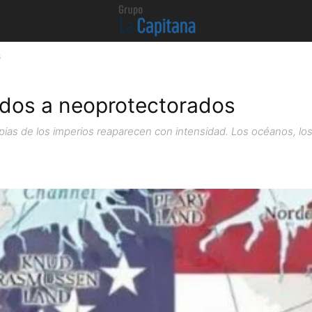
s
ados a neoprotectorados
as de los imperios reaparecen con intensidad. Los océanos, los es