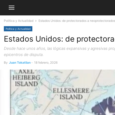
Política y Actualidad
Estados Unidos: de protectorados a neoprotectorado
Política y Actualidad
Estados Unidos: de protector
Desde hace unos años, las lógicas expansivas y agresivas propi
epicentros de disputa.
By
Juan Tokatlian
-
18 febrero, 2026