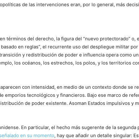
opolíticas de las intervenciones eran, por lo general, más dec
n términos del derecho, la figura del “nuevo protectorado” o, 
asado en reglas”, el recurrente uso del despliegue militar por 
transición y redistribución de poder e influencia opera como un 
emplo, los océanos, los estrechos, los polos, y los territorios 
eaparecen con intensidad, en medio de un contexto donde se relaj
de emporios tecnológicos y financieros. Bajo ese marco de refer
distribución de poder existente. Asoman Estados impulsivos y ma
adounidense. En particular, el hecho más sugerente de la segun
señalado en su momento
, hay que añadir un detalle singular: E