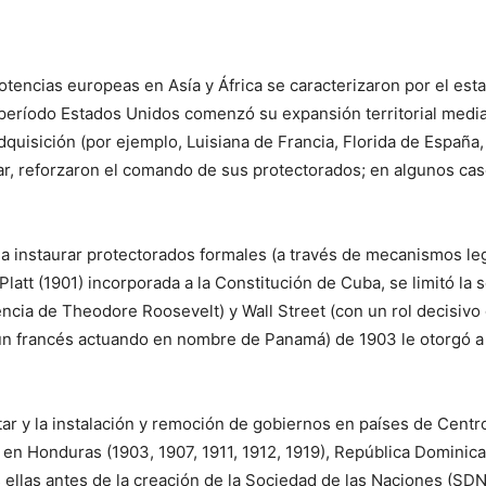
s potencias europeas en Asía y África se caracterizaron por el 
ese período Estados Unidos comenzó su expansión territorial med
quisición (por ejemplo, Luisiana de Francia, Florida de España,
lar, reforzaron el comando de sus protectorados; en algunos ca
a a instaurar protectorados formales (a través de mecanismos l
latt (1901) incorporada a la Constitución de Cuba, se limitó la
ncia de Theodore Roosevelt) y Wall Street (con un rol decisivo
un francés actuando en nombre de Panamá) de 1903 le otorgó a
itar y la instalación y remoción de gobiernos en países de Cent
 en Honduras (1903, 1907, 1911, 1912, 1919), República Dominica
das ellas antes de la creación de la Sociedad de las Naciones (S