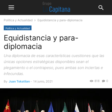
Política y Actualidad
Equidistancia y para-diplomacia
Política y Actualidad
Equidistancia y para-
diplomacia
Una diplomacia de esas características cuestiones que las
únicas opciones estratégicas disponibles sean el
plegamiento o el contrapeso, pues ambas son inciertas e
infecundas.
818
0
By
Juan Tokatlian
-
14 junio, 2021